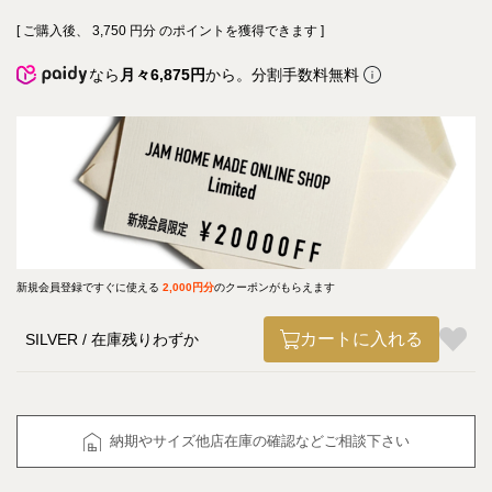
[ ご購入後、
3,750
円分 のポイントを獲得できます ]
なら
月々6,875円
から。分割手数料無料
新規会員登録ですぐに使える
2,000円分
のクーポンがもらえます
カートに入れる
SILVER
在庫残りわずか
納期やサイズ他店在庫の確認などご相談下さい