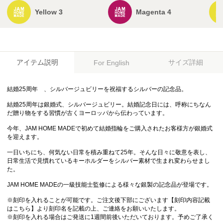
Yellow 3
Magenta 4
アイテム説明
サイズ詳細
For English
結婚25周年 、シルバージュビリーを祝福するシルバーの記念品。
結婚25周年は銀婚式、シルバージュビリー。結婚記念日には、呼称にちなん
だ贈り物をする習慣が古くヨーロッパから伝わっています。
今年、JAM HOME MADEで初めて結婚指輪をご購入されたお客様方が銀婚式
を迎えます。
一日いちにち、何気ない日常を積み重ねて25年。そんな日々に敬意を表し、
日常生活で見慣れているキーホルダーをシルバー素材で生まれ変わらせまし
た。
JAM HOME MADEの一級技能士監修による様々な銀製の記念品が登場です。
※刻印を入れることが可能です。ご注文後下部にございます【刻印内容記載
はこちら】より刻印名を記載の上、ご連絡をお願いいたします。
※刻印を入れる場合はご発送に1週間前後いただいております。予めご了承く