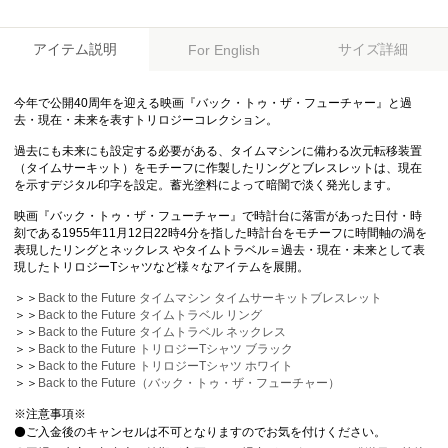
アイテム説明
サイズ詳細
For English
今年で公開40周年を迎える映画『バック・トゥ・ザ・フューチャー』と過
去・現在・未来を表すトリロジーコレクション。
過去にも未来にも設定する必要がある、タイムマシンに備わる次元転移装置
（タイムサーキット）をモチーフに作製したリングとブレスレットは、現在
を示すデジタル印字を設定。蓄光塗料によって暗闇で淡く発光します。
映画『バック・トゥ・ザ・フューチャー』で時計台に落雷があった日付・時
刻である1955年11月12日22時4分を指した時計台をモチーフに時間軸の渦を
表現したリングとネックレス やタイムトラベル＝過去・現在・未来として表
現したトリロジーTシャツなど様々なアイテムを展開。
＞＞
Back to the Future タイムマシン タイムサーキットブレスレット
＞＞
Back to the Future タイムトラベル リング
＞＞
Back to the Future タイムトラベル ネックレス
＞＞
Back to the Future トリロジーTシャツ ブラック
＞＞
Back to the Future トリロジーTシャツ ホワイト
＞＞
Back to the Future（バック・トゥ・ザ・フューチャー）
※注意事項※
⚫️ご入金後のキャンセルは不可となりますのでお気を付けください。