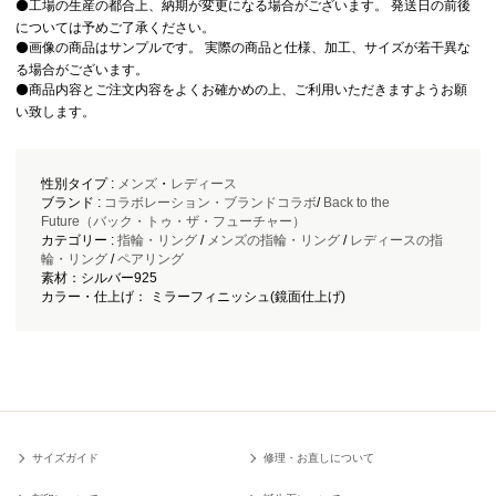
⚫️工場の生産の都合上、納期が変更になる場合がございます。 発送日の前後
については予めご了承ください。
⚫️画像の商品はサンプルです。 実際の商品と仕様、加工、サイズが若干異な
る場合がございます。
⚫️商品内容とご注文内容をよくお確かめの上、ご利用いただきますようお願
い致します。
性別タイプ :
メンズ
・
レディース
ブランド :
コラボレーション・ブランドコラボ
/
Back to the
Future（バック・トゥ・ザ・フューチャー）
カテゴリー :
指輪・リング
/
メンズの指輪・リング
/
レディースの指
輪・リング
/
ペアリング
素材：シルバー925
カラー・仕上げ： ミラーフィニッシュ(鏡面仕上げ)
サイズガイド
修理・お直しについて