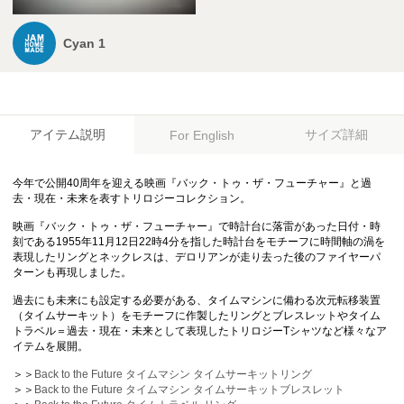
Cyan 1
アイテム説明
サイズ詳細
For English
今年で公開40周年を迎える映画『バック・トゥ・ザ・フューチャー』と過
去・現在・未来を表すトリロジーコレクション。
映画『バック・トゥ・ザ・フューチャー』で時計台に落雷があった日付・時
刻である1955年11月12日22時4分を指した時計台をモチーフに時間軸の渦を
表現したリングとネックレスは、デロリアンが走り去った後のファイヤーパ
ターンも再現しました。
過去にも未来にも設定する必要がある、タイムマシンに備わる次元転移装置
（タイムサーキット）をモチーフに作製したリングとブレスレットやタイム
トラベル＝過去・現在・未来として表現したトリロジーTシャツなど様々なア
イテムを展開。
＞＞
Back to the Future タイムマシン タイムサーキットリング
＞＞
Back to the Future タイムマシン タイムサーキットブレスレット