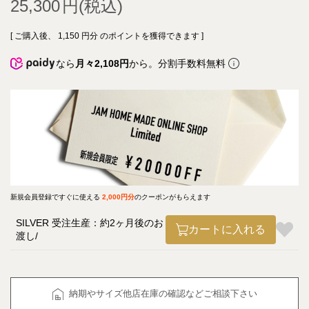
25,300
[ ご購入後、
1,150
円分 のポイントを獲得できます ]
なら
月々2,108円
から。分割手数料無料
新規会員登録ですぐに使える
2,000円分
のクーポンがもらえます
SILVER 受注生産：約2ヶ月後のお
カートに入れる
渡し
納期やサイズ他店在庫の確認などご相談下さい