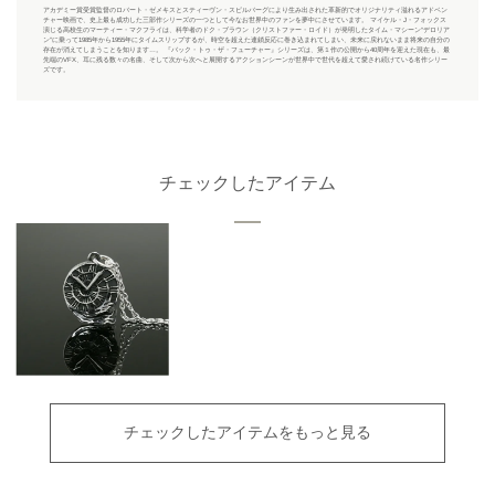
アカデミー賞受賞監督のロバート・ゼメキスとスティーヴン・スピルバーグにより生み出された革新的でオリジナリティ溢れるアドベン
チャー映画で、史上最も成功した三部作シリーズの一つとして今なお世界中のファンを夢中にさせています。 マイケル・J・フォックス
演じる高校生のマーティー・マクフライは、科学者のドク・ブラウン（クリストファー・ロイド）が発明したタイム・マシーン“デロリア
ン”に乗って1985年から1955年にタイムスリップするが、時空を超えた連鎖反応に巻き込まれてしまい、未来に戻れないまま将来の自分の
存在が消えてしまうことを知ります…。 『バック・トゥ・ザ・フューチャー』シリーズは、第１作の公開から40周年を迎えた現在も、最
先端のVFX、耳に残る数々の名曲、そして次から次へと展開するアクションシーンが世界中で世代を超えて愛され続けている名作シリー
ズです。
チェックしたアイテム
チェックしたアイテムをもっと見る