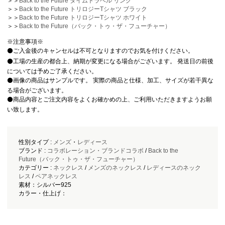
＞＞
Back to the Future タイムトラベル リング
＞＞
Back to the Future トリロジーTシャツ ブラック
＞＞
Back to the Future トリロジーTシャツ ホワイト
＞＞
Back to the Future（バック・トゥ・ザ・フューチャー）
※注意事項※
⚫️ご入金後のキャンセルは不可となりますのでお気を付けください。
⚫️工場の生産の都合上、納期が変更になる場合がございます。 発送日の前後
については予めご了承ください。
⚫️画像の商品はサンプルです。 実際の商品と仕様、加工、サイズが若干異な
る場合がございます。
⚫️商品内容とご注文内容をよくお確かめの上、ご利用いただきますようお願
い致します。
性別タイプ :
メンズ
・
レディース
ブランド :
コラボレーション・ブランドコラボ
/
Back to the
Future（バック・トゥ・ザ・フューチャー）
カテゴリー :
ネックレス
/
メンズのネックレス
/
レディースのネック
レス
/
ペアネックレス
素材：シルバー925
カラー・仕上げ：