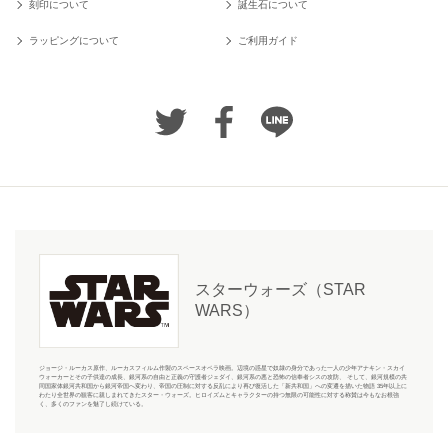
刻印について
誕生石について
ラッピングについて
ご利用ガイド
スターウォーズ（STAR
WARS）
ジョージ・ルーカス原作、ルーカスフィルム作製のスペースオペラ映画。辺境の惑星で奴隷の身分であった一人の少年アナキン・スカイ
ウォーカーとその子供達の成長、銀河系の自由と正義の守護者ジェダイ、銀河系の悪と恐怖の信奉者シスの攻防、 そして、銀河規模の共
同国家体銀河共和国から銀河帝国へ変わり、帝国の圧制に対する反乱により再び復活した「新共和国」への変遷を描いた物語 35年以上に
わたり全世界の観客に親しまれてきたスター・ウォーズ。ヒロイズムとキャラクターの持つ無限の可能性に対する称賛は今もなお根強
く、多くのファンを魅了し続けている。