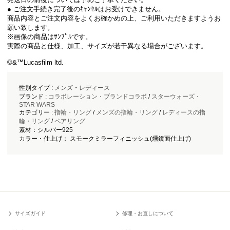
● ご注文手続き完了後のｷｬﾝｾﾙはお受けできません。
商品内容とご注文内容をよくお確かめの上、ご利用いただきますようお
願い致します。
※画像の商品はｻﾝﾌﾟﾙです。
実際の商品と仕様、加工、サイズが若干異なる場合がございます。
©&™Lucasfilm ltd.
性別タイプ :
メンズ
・
レディース
ブランド :
コラボレーション・ブランドコラボ
/
スターウォーズ・
STAR WARS
カテゴリー :
指輪・リング
/
メンズの指輪・リング
/
レディースの指
輪・リング
/
ペアリング
素材：シルバー925
カラー・仕上げ： スモークミラーフィニッシュ(燻鏡面仕上げ)
サイズガイド
修理・お直しについて