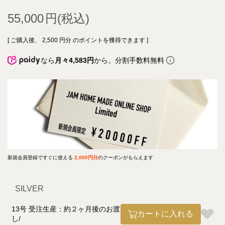
55,000
[ ご購入後、
2,500
円分 のポイントを獲得できます ]
なら
月々4,583円
から。分割手数料無料
新規会員登録ですぐに使える
2,000円分
のクーポンがもらえます
SILVER
13号 受注生産：約２ヶ月後のお渡
カートに入れる
し