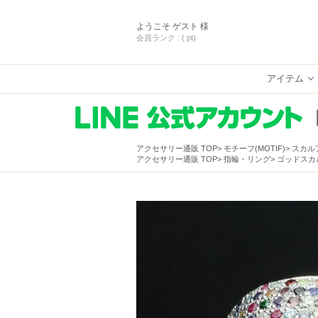
ようこそ
ゲスト 様
会員ランク :
( pt)
アイテム
アクセサリー通販 TOP
モチーフ(MOTIF)
スカル
アクセサリー通販 TOP
指輪・リング
ゴッドスカル