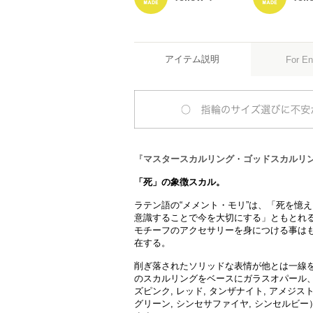
アイテム説明
For En
『
マスタースカルリング
・
ゴッドスカルリ
「死」の象徴スカル。
ラテン語の“メメント・モリ”は、「死を憶
意識することで今を大切にする」ともとれる
モチーフのアクセサリーを身につける事は
在する。
削ぎ落されたソリッドな表情が他とは一線を画
のスカルリングをベースにガラスオパール、ジ
ズピンク, レッド, タンザナイト, アメジスト
グリーン, シンセサファイヤ, シンセルビ