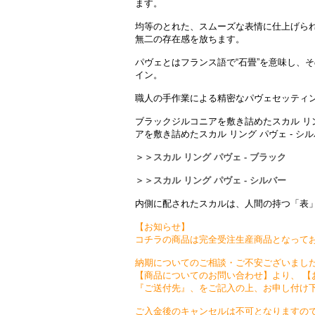
ます。
均等のとれた、スムーズな表情に仕上げら
無二の存在感を放ちます。
パヴェとはフランス語で“石畳”を意味し、
イン。
職人の手作業による精密なパヴェセッティ
ブラックジルコニアを敷き詰めたスカル リン
アを敷き詰めたスカル リング パヴェ - シ
＞＞スカル リング パヴェ - ブラック
＞＞スカル リング パヴェ - シルバー
内側に配されたスカルは、人間の持つ「表
【お知らせ】
コチラの商品は完全受注生産商品となって
納期についてのご相談・ご不安ございまし
【商品についてのお問い合わせ】より、 【
『ご送付先』、をご記入の上、お申し付け
ご入金後のキャンセルは不可となりますの