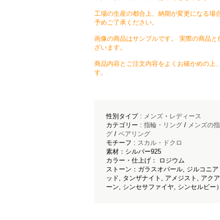
工場の生産の都合上、納期が変更になる場合
予めご了承ください。
画像の商品はサンプルです。 実際の商品と
ざいます。
商品内容とご注文内容をよくお確かめの上
す。
性別タイプ :
メンズ
・
レディース
カテゴリー :
指輪・リング
/
メンズの指
グ
/
ペアリング
モチーフ :
スカル・ドクロ
素材：シルバー925
カラー・仕上げ： ロジウム
ストーン：ガラスオパール, ジルコニア（
ッド, タンザナイト, アメジスト, アクア
ーン, シンセサファイヤ, シンセルビー