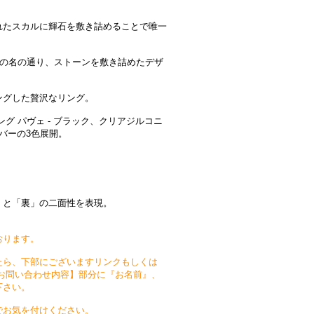
れたスカルに輝石を敷き詰めることで唯一
その名の通り、ストーンを敷き詰めたデザ
ングした贅沢なリング。
グ パヴェ - ブラック、クリアジルコニ
ルバーの3色展開。
」と「裏」の二面性を表現。
おります。
たら、下部にございますリンクもしくは
お問い合わせ内容】部分に『お名前』、
下さい。
でお気を付けください。