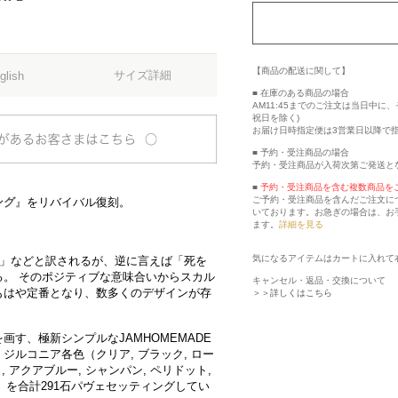
【商品の配送に関して】
サイズ詳細
glish
■ 在庫のある商品の場合
AM11:45までのご注文は当日中
祝日を除く)
お届け日時指定便は3営業日以降で
■ 予約・受注商品の場合
予約・受注商品が入荷次第ご発送と
■
予約・受注商品を含む複数商品を
ご予約・受注商品を含んだご注文に
ング
』をリバイバル復刻。
いております。お急ぎの場合は、お
ます。
詳細を見る
気になるアイテムはカートに入れて
え」などと訳されるが、逆に言えば「死を
。 そのポジティブな意味合いからスカル
キャンセル・返品・交換について
もはや定番となり、数多くのデザインが存
＞＞詳しくはこちら
す、極新シンプルなJAMHOMEMADE
ルコニア各色（クリア, ブラック, ロー
, アクアブルー, シャンパン, ペリドット,
ー）を合計291石パヴェセッティングしてい