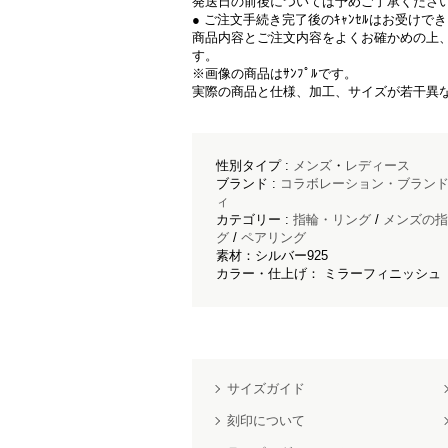
発送日の前後については予めご了承くださ
● ご注文手続き完了後のｷｬﾝｾﾙはお受けで
商品内容とご注文内容をよくお確かめの上
す。
※画像の商品はｻﾝﾌﾟﾙです。
実際の商品と仕様、加工、サイズが若干異
性別タイプ :
メンズ
・
レディース
ブランド :
コラボレーション・ブラン
ィ
カテゴリー :
指輪・リング
/
メンズの指
グ
/
ペアリング
素材：シルバー925
カラー・仕上げ： ミラーフィニッシュ
サイズガイド
刻印について