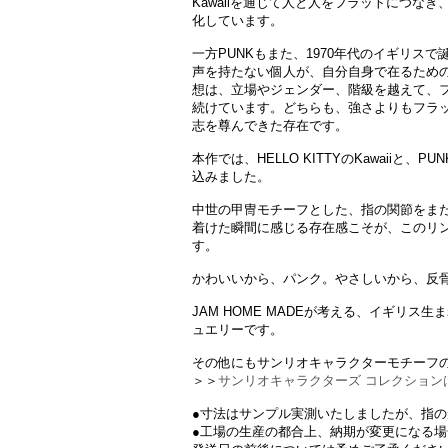
Kawaiiを通じて人と人をフラットにつな
化しています。
一方PUNKもまた、1970年代のイギリス
声を持たない個人が、自分自身で在るための
想は、立場やジェンダー、階級を越えて、
続けています。どちらも、強さよりもフラ
志を尊んできた存在です。
本作では、HELLO KITTYのKawaiiと
込みました。
中世の甲冑モチーフとした、指の関節をま
着けた瞬間に感じる存在感こそが、このリン
す。
かわいいから、パンク。やさしいから、反骨。Cute is p
JAM HOME MADEが考える、イギリス
ュエリーです。
その他にもサンリオキャラクターモチーフ
＞＞
サンリオキャラクターズ コレクション
●寸法はサンプル実測いたしましたが、指
●工場の生産の都合上、納期が変更になる