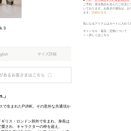
■
予約・受注商品を含む複数商品を
ご予約・受注商品を含んだご注文に
いております。お急ぎの場合は、お
ます。
詳細を見る
気になるアイテムはカートに入れて
k 3
キャンセル・返品・交換について
＞＞詳しくはこちら
サイズ詳細
glish
on.」
ギリスで生まれたPUNK。その意外な共通項か
イギリス・ロンドン郊外で生まれ、身長は
で愛され、キャラクターの枠を超え、