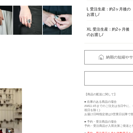
L 受注生産：約2ヶ月後の
お渡し
XL 受注生産：約2ヶ月後
のお渡し
納期の短縮やサ
【商品の配送に関して】
■ 在庫のある商品の場合
AM11:45までのご注文は当日中
祝日を除く)
お届け日時指定便は3営業日以降で
■ 予約・受注商品の場合
予約・受注商品が入荷次第ご発送と