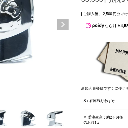
[ ご購入後、
2,500
円分 の
なら
月々4,5
新規会員登録ですぐに使え
S
在庫残りわずか
M 受注生産：約2ヶ月後
のお渡し