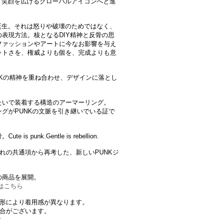
ぎ、笑顔を広げるグローバルアイコンへと進
で誕生。それは怒りや破壊のためではなく、
表現方法。核となるDIY精神と反骨の思
ファッションやアートに今なお影響を与え
ットさを、権威よりも個を、完成よりも意
、PUNKの精神を重ね合わせ、デザインに落とし
たいで装着する構造のアーマーリング。
グがPUNKの文脈を引き継いでいる証で
unk.Gentle is rebellion.
生まれの共通項から再考した、新しいPUNKジ
の商品を展開。
はこちら
の形により着用感が異なります。
場合がございます。