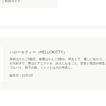
ご利用ガイド
ハローキティー（HELLOKITTY）
身長はりんご5個分。体重はりんご3個分。明るくて、優しい女のコ。
が大好きで、夢はピアニストか、詩人になること。音楽と英語が得意
プルパイ。双子の妹、ミミィとは大の仲良し。
誕生日：11月1日