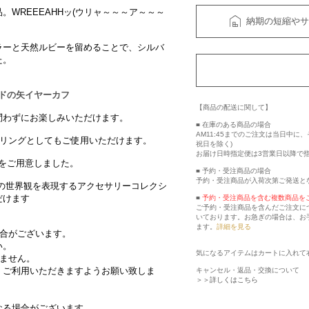
WREEEAHHッ(ウリャ～～～ア～～～
納期の短縮やサ
ラーと天然ルビーを留めることで、シルバ
た。
タンドの矢イヤーカフ
【商品の配送に関して】
問わずにお楽しみいただけます。
■ 在庫のある商品の場合
AM11:45までのご注文は当日中
アリングとしてもご使用いただけます。
祝日を除く)
お届け日時指定便は3営業日以降で
 をご用意しました。
■ 予約・受注商品の場合
予約・受注商品が入荷次第ご発送と
の世界観を表現するアクセサリーコレクシ
だけます
■
予約・受注商品を含む複数商品を
ご予約・受注商品を含んだご注文に
いております。お急ぎの場合は、お
ます。
詳細を見る
場合がございます。
い。
気になるアイテムはカートに入れて
きません。
、ご利用いただきますようお願い致しま
キャンセル・返品・交換について
＞＞詳しくはこちら
なる場合がございます。