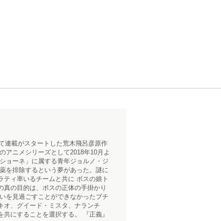
にて連載がスタートした荒木飛呂彦原作
アニメシリーズとして2018年10月よ
ッショーネ」に属する青年ジョルノ・ジ
麻薬を排除するという夢があった。謎に
ラティ率いるチームと共に ボスの娘ト
の真の目的は、ボスの正体の手掛かり
行いを見過ごすことができなかったブチ
キオ、グイード・ミスタ、ナランチ
を共にすることを選択する。 『正義』