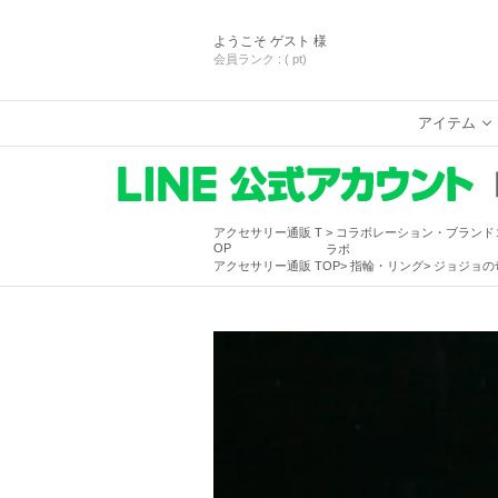
ようこそ
ゲスト 様
会員ランク :
( pt)
アイテム
アクセサリー通販 T
コラボレーション・ブランド
OP
ラボ
アクセサリー通販 TOP
指輪・リング
ジョジョの