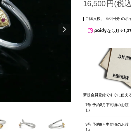
16,500
[ ご購入後、
750
円分 のポ
なら
月々1,3
新規会員登録ですぐに使え
7号 予約8月下旬頃のお渡
し
9号 予約9月中旬頃のお渡
し