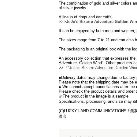
The combination of gold and silver colors and
of silver jewelry.
A lineup of rings and ear cuffs.
>>>JoJo's Bizarre Adventure Golden Win
It can be enjoyed by both men and women, r
The sizes range from 7 to 21 and can also b
The packaging is an original box with the lo
An accessory collection that expresses the 
Adventure: Golden Wind". Other products ca
>>
『"JoJo's Bizarre Adventure: Golden Wi
●Delivery dates may change due to factory p
Please note that the shipping date may be ear
● We cannot accept cancellations after the
Please check the product details and order d
※The product in the image is a sample.
Specifications, processing, and size may diff
(C)LUCKY LAND COMMUNICATION
員会