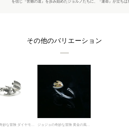
を信じ『苦難の道』を歩み始めたジョルノたちに、『運命』が立ちは
その他のバリエーション
ジョジョの奇妙な冒険 ダイヤモンドは砕けない スタンドの矢 リング / 指輪
ジョジョの奇妙な冒険 黄金の風 スタンドの矢 イヤーカフ (片耳用)