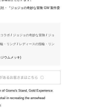
S / 集英社・『ジョジョの奇妙な冒険 GW 製作委
ドコラボ
/
ジョジョの奇妙な冒険
/
ジョ
輪・リング
/
レディースの指輪・リン
ロジウムメッキ)
on of Giorno's Stand, Gold Experience.
etail in recreating the arrowhead
！