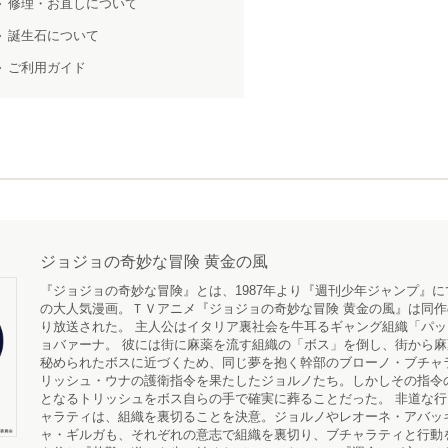
修理・お直しについて
誕生石について
ご利用ガイド
ジョジョの奇妙な冒険 黄金の風
『ジョジョの奇妙な冒険』とは、1987年より『週刊少年ジャンプ』
の大人気漫画。ＴＶアニメ『ジョジョの奇妙な冒険 黄金の風』は同作の
り放送された。 主人公はイタリア裏社会を牛耳るギャング組織「パ
ョバァーナ。 彼には街に麻薬を流す組織の「ボス」を倒し、街から
秘められたボスに近づくため、同じ夢を抱く幹部のブローノ・ブチャ
リッシュ・ウナの護衛指令を果たしたジョルノたち。しかしその指令
となるトリッシュをボス自らの手で確実に葬ることだった。 非道な
ャラティは、組織を裏切ることを決意。ジョルノやレオーネ・アバッ
ャ・ギルガも、それぞれの意志で組織を裏切り、ブチャラティと行動