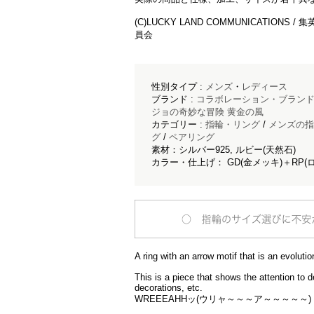
(C)LUCKY LAND COMMUNICATION
員会
性別タイプ :
メンズ
・
レディース
ブランド :
コラボレーション・ブラン
ジョの奇妙な冒険 黄金の風
カテゴリー :
指輪・リング
/
メンズの指
グ
/
ペアリング
素材：シルバー925, ルビー(天然石)
カラー・仕上げ： GD(金メッキ)＋RP(
A ring with an arrow motif that is an evoluti
This is a piece that shows the attention to d
decorations, etc.
WREEEAHHッ(ウリャ～～～ア～～～～～)