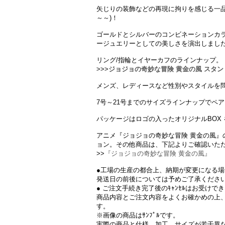
矢じりの装飾などの再現に拘りを感じる一品。
～～)！
ゴールドとシルバーのコンビネーションカ
ージュエリーとしての美しさを演出しまし
リング/指輪とイヤーカフのラインナップ。
>>>ジョジョの奇妙な冒険 黄金の風 ス
メンズ、レディースなど性別やスタイルを
7号～21号までのサイズラインナップでペ
パッケージはロゴの入ったオリジナルBOX
アニメ『ジョジョの奇妙な冒険 黄金の風』
ョン。その他商品は、下記よりご確認いた
>>
『ジョジョの奇妙な冒険 黄金の風』
●工場の生産の都合上、納期が変更になる
発送日の前後については予めご了承くださ
● ご注文手続き完了後のｷｬﾝｾﾙはお受けで
商品内容とご注文内容をよくお確かめの上
す。
※画像の商品はｻﾝﾌﾟﾙです。
実際の商品と仕様、加工、サイズが若干異