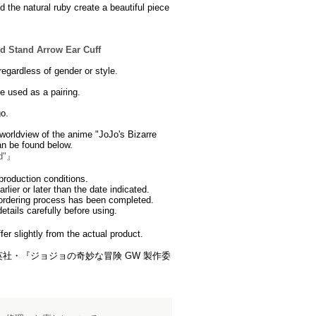
 the natural ruby ​​create a beautiful piece
d Stand Arrow Ear Cuff
egardless of gender or style.
e used as a pairing.
go.
worldview of the anime "JoJo's Bizarre
n be found below.
nd"』
roduction conditions.
lier or later than the date indicated.
 ordering process has been completed.
etails carefully before using.
er slightly from the actual product.
S / 集英社・『ジョジョの奇妙な冒険 GW 製作委