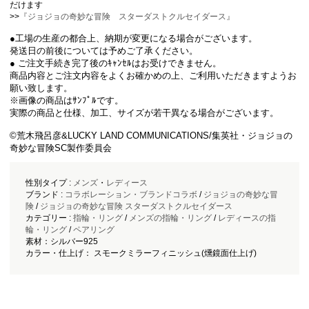
だけます
>>
『ジョジョの奇妙な冒険 スターダストクルセイダース』
●工場の生産の都合上、納期が変更になる場合がございます。
発送日の前後については予めご了承ください。
● ご注文手続き完了後のｷｬﾝｾﾙはお受けできません。
商品内容とご注文内容をよくお確かめの上、ご利用いただきますようお
願い致します。
※画像の商品はｻﾝﾌﾟﾙです。
実際の商品と仕様、加工、サイズが若干異なる場合がございます。
©荒木飛呂彦&LUCKY LAND COMMUNICATIONS/集英社・ジョジョの
奇妙な冒険SC製作委員会
性別タイプ :
メンズ
・
レディース
ブランド :
コラボレーション・ブランドコラボ
/
ジョジョの奇妙な冒
険
/
ジョジョの奇妙な冒険 スターダストクルセイダース
カテゴリー :
指輪・リング
/
メンズの指輪・リング
/
レディースの指
輪・リング
/
ペアリング
素材：シルバー925
カラー・仕上げ： スモークミラーフィニッシュ(燻鏡面仕上げ)