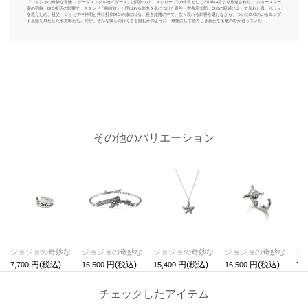
『ジョジョの奇妙な冒険 スターダストクルセイダース』は同作のアニメシリーズの3作目として2014年4月より放送された。 ジョースター
家の宿敵・DIO復活の影響で、スタンド「幽波紋」と呼ばれる能力を身につけた青年・空条承太郎。DIOの呪縛によって倒れた母・ホリィ
を救うため、祖父・ジョセフや仲間と共に打倒DIOの旅に出る。長き旅路の中で、次々現れる刺客を退けながら、ついにDIOのいるエジプ
ト上陸を果たした承太郎たち。だが、そんな彼らの行く手を阻むかのように、奇怪にして恐ろしき新たなる敵の影が迫っていた―。
その他のバリエーション
ジョジョの奇妙な冒険 スターダストクルセイダース コンテニューイヤーカフ
ジョジョの奇妙な冒険 スターダストクルセイダース ラストファイトブレスレット
ジョジョの奇妙な冒険 スターダストクルセイダース ハーミットパープルネックレス
ジョジョの奇妙な冒険 スターダストクルセイダース イギーリング
7,700
16,500
15,400
16,500
7,7
チェックしたアイテム