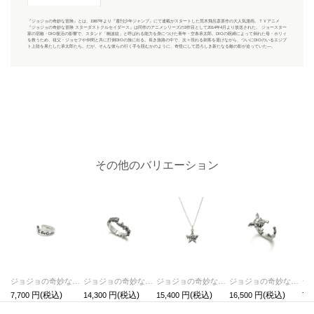
『ジョジョの奇妙な冒険』とは、1987年より『週刊少年ジャンプ』にて連載がスタートした荒木飛呂彦原作の大人気漫画。ＴＶアニメ
『ジョジョの奇妙な冒険 スターダストクルセイダース』は同作のアニメシリーズの3作目として2014年4月より放送された。 ジョースター
家の宿敵・DIO復活の影響で、スタンド「幽波紋」と呼ばれる能力を身につけた青年・空条承太郎。DIOの呪縛によって倒れた母・ホリィ
を救うため、祖父・ジョセフや仲間と共に打倒DIOの旅に出る。長き旅路の中で、次々現れる刺客を退けながら、ついにDIOのいるエジプ
ト上陸を果たした承太郎たち。だが、そんな彼らの行く手を阻むかのように、奇怪にして恐ろしき新たなる敵の影が迫っていた―。
その他のバリエーション
ジョジョの奇妙な冒険 スターダストクルセイダース コンテニューイヤーカフ
ジョジョの奇妙な冒険 スターダストクルセイダース ラストファイトリング
ジョジョの奇妙な冒険 スターダストクルセイダース ハーミットパープルネックレス
ジョジョの奇妙な冒険 スターダストクルセイダース イギーリング
7,700
14,300
15,400
16,500
7,7