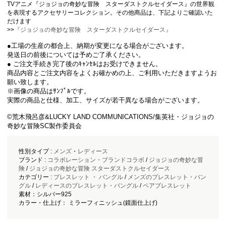
TVアニメ『ジョジョの奇妙な冒険 スターダストクルセイダース』の世界観
を表現するアクセサリーコレクション。その他商品は、下記よりご確認いた
だけます
>>
『ジョジョの奇妙な冒険 スターダストクルセイダース』
●工場の生産の都合上、納期が変更になる場合がございます。
発送日の前後については予めご了承ください。
● ご注文手続き完了後のｷｬﾝｾﾙはお受けできません。
商品内容とご注文内容をよくお確かめの上、ご利用いただきますようお
願い致します。
※画像の商品はｻﾝﾌﾟﾙです。
実際の商品と仕様、加工、サイズが若干異なる場合がございます。
©荒木飛呂彦&LUCKY LAND COMMUNICATIONS/集英社・ジョジョの
奇妙な冒険SC製作委員会
性別タイプ :
メンズ
・
レディース
ブランド :
コラボレーション・ブランドコラボ
/
ジョジョの奇妙な冒
険
/
ジョジョの奇妙な冒険 スターダストクルセイダース
カテゴリー :
ブレスレット ・ バングル
/
メンズのブレスレット・バン
グル
/
レディースのブレスレット・バングル
/
ペアブレスレット
素材：シルバー925
カラー・仕上げ： ミラーフィニッシュ(鏡面仕上げ)