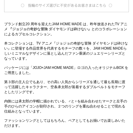
ブランド創立20 周年を迎えたJAM HOME MADE は、昨年放送されたTV アニ
メ
『ジョジョの奇妙な冒険 ダイヤモンドは砕けない』
とのコラボレーション
によるカプセルコレクション。
本コレクションは、TV アニメ『ジョジョの奇妙な冒険 ダイヤモンドは砕けな
い』に登場する作品世界を代表するモチーフの数々を、JAM HOME MADEら
しいミニマルなデザインに落とし込んだファン垂涎のジュエリーシリーズと
なっています。
パッケージには「JOJO×JAM HOME MADE」ロゴの入ったオリジナルBOX を
ご用意しました。
第３部の主人公でもあり、その高い人気からシリーズを通して最も長期に渡
って活躍したキャラクター、空条承太郎が装着するダブルベルトをモチーフ
としたリングです。
内側には承太郎の学帽に描かれている、♂と♀を組み合わせたマークと左手の
手のひらのアイコンが刻印され、２つのリングを重ね合わせることで現れる
仕組みとなっています。
ファッションリングとしてはもちろん、ペアとしてもお揃いでお楽しみいた
だけます。