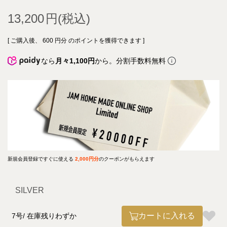
13,200
[ ご購入後、
600
円分 のポイントを獲得できます ]
なら
月々1,100円
から。分割手数料無料
新規会員登録ですぐに使える
2,000円分
のクーポンがもらえます
SILVER
カートに入れる
7号
在庫残りわずか