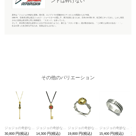
ンドは砕けない
原作は『ジョジョの奇妙な冒険』第4 部。エジプトでの宿敵DIO( ディオ) との死闘から11 年後。
1999 年、空条承太郎は祖父ジョセフ・ジョースターの隠し子、東方仗助に会うため、日本のM 県S 市、杜王町にやってきた。しかし発見
された仗助は承太郎と同じ特殊能力、「スタンド」を持っていた。
そして、承太郎の来訪を皮切りにまるで引かれ合うように、新たな「スタンド使い」達が動き始める。「この町には何かがある・・・」
生まれ育った杜王町を守るため、仗助は立ち上がる―。
その他のバリエーション
ジョジョの奇妙な冒険 黄金の風ジッパーネックレス（スティッキー・フィンガーズ）
ジョジョの奇妙な冒険 黄金の風キーネックレス
ジョジョの奇妙な冒険 黄金の風リング/指輪（ゴールド・エクスペリエンス）
ジョジョの奇妙な冒険 ダイヤモンドは砕けない空条承太郎ダブルベルトリングM / 指輪
30,800
14,300
19,800
15,400
14,