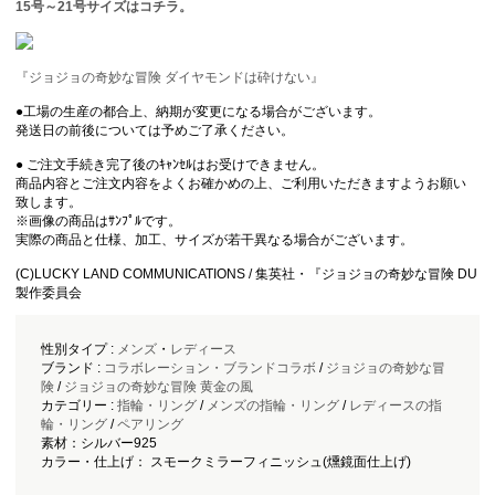
15号～21号サイズはコチラ。
『ジョジョの奇妙な冒険 ダイヤモンドは砕けない』
●工場の生産の都合上、納期が変更になる場合がございます。
発送日の前後については予めご了承ください。
● ご注文手続き完了後のｷｬﾝｾﾙはお受けできません。
商品内容とご注文内容をよくお確かめの上、ご利用いただきますようお願い
致します。
※画像の商品はｻﾝﾌﾟﾙです。
実際の商品と仕様、加工、サイズが若干異なる場合がございます。
(C)LUCKY LAND COMMUNICATIONS / 集英社・『ジョジョの奇妙な冒険 DU
製作委員会
性別タイプ :
メンズ
・
レディース
ブランド :
コラボレーション・ブランドコラボ
/
ジョジョの奇妙な冒
険
/
ジョジョの奇妙な冒険 黄金の風
カテゴリー :
指輪・リング
/
メンズの指輪・リング
/
レディースの指
輪・リング
/
ペアリング
素材：シルバー925
カラー・仕上げ： スモークミラーフィニッシュ(燻鏡面仕上げ)