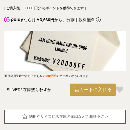
[ ご購入後、
2,000
円分 のポイントを獲得できます ]
なら
月々3,666円
から。分割手数料無料
新規会員登録ですぐに使える
2,000円分
のクーポンがもらえます
カートに入れる
SILVER
在庫残りわずか
納期やサイズ他店在庫の確認などご相談下さい