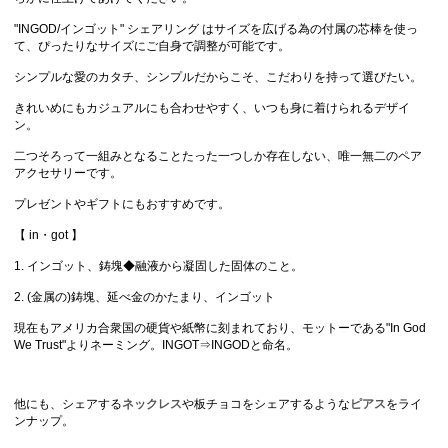
"INGOD/インゴット" シェアリング はサイズを広げる為の付属の芯棒を使っ
て、ぴったりなサイズにご自身で調整が可能です。
シンプルな愛のカタチ、シンプルだからこそ、こだわりを持って選びたい。
きれいめにもカジュアルにも合わせやすく、いつも身に着けられるデザイ
ン。
二つそろって一組みとなることたった一つしか存在しない、唯一無二のペア
アクセサリーです。
プレゼントやギフトにもおすすめです。
【 in・got 】
1. インゴット、鋳塊◆融液から凝固した固体のこと。
2. (金属の)鋳塊、延べ金のかたまり、インゴット
現在もアメリカ合衆国の硬貨や紙幣に刻まれており、モットーである"In God
We Trust"よりネーミング。INGOT⇒INGODと命名。
他にも、シェアする
ネックレス
や板チョコをシェアするような
ピアス
をライ
ンナップ。