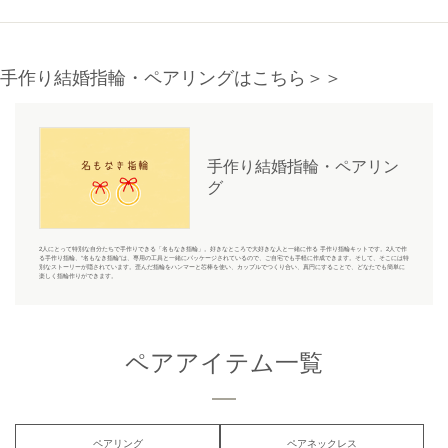
手作り結婚指輪・ペアリングはこちら＞＞
手作り結婚指輪・ペアリン
グ
2人にとって特別な自分たちで手作りできる「名もなき指輪」。好きなところで大好きな人と一緒に作る 手作り指輪キットです。2人で作
る手作り指輪、“名もなき指輪”は、専用の工具と一緒にパッケージされているので、ご自宅でも手軽に作成できます。そして、そこには特
別なストーリーが隠されています。歪んだ指輪をハンマーと芯棒を使い、カップルでつくり合い、真円にすることで、どなたでも簡単に
楽しく指輪作りができます。
ペアアイテム一覧
ペアリング
ペアネックレス