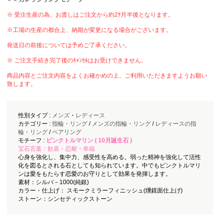
※ 受注生産の為、お渡しはご注文から約2ｹ月半後となります。
※工場の生産の都合上、納期が変更になる場合がございます。
発送日の前後については予めご了承ください。
※ ご注文手続き完了後のｷｬﾝｾﾙはお受けできません。
商品内容とご注文内容をよくお確かめの上、ご利用いただきますようお願い
致します。
性別タイプ :
メンズ
・
レディース
カテゴリー :
指輪・リング
/
メンズの指輪・リング
/
レディースの指
輪・リング
/
ペアリング
モチーフ :
ピンクトルマリン ( 10月誕生石 )
宝石言葉：歓喜・忍耐・幸福
心身を強化し、集中力、感受性を高める。弱った精神を強化して活性
化を図るとされる石としても知られています。中でもピンクトルマリ
ンは愛をもたらす恋愛のお守りとして効果を発揮します。
素材：シルバ－1000(純銀)
カラー・仕上げ： スモークミラーフィニッシュ(燻鏡面仕上げ)
ストーン：シンセティックストーン