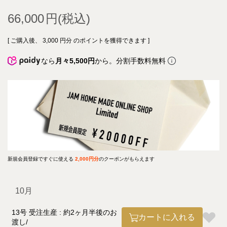
66,000
[ ご購入後、
3,000
円分 のポイントを獲得できます ]
なら
月々5,500円
から。分割手数料無料
新規会員登録ですぐに使える
2,000円分
のクーポンがもらえます
10月
13号 受注生産 : 約2ヶ月半後のお
カートに入れる
渡し