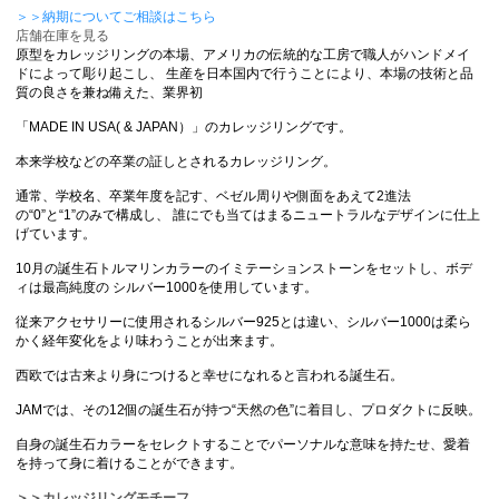
＞＞納期についてご相談はこちら
店舗在庫を見る
原型をカレッジリングの本場、アメリカの伝統的な工房で職人がハンドメイ
ドによって彫り起こし、 生産を日本国内で行うことにより、本場の技術と品
質の良さを兼ね備えた、業界初
「MADE IN USA( & JAPAN）」のカレッジリングです。
本来学校などの卒業の証しとされるカレッジリング。
通常、学校名、卒業年度を記す、ベゼル周りや側面をあえて2進法
の“0”と“1”のみで構成し、 誰にでも当てはまるニュートラルなデザインに仕上
げています。
10月の誕生石トルマリンカラーのイミテーションストーンをセットし、ボデ
ィは最高純度の シルバー1000を使用しています。
従来アクセサリーに使用されるシルバー925とは違い、シルバー1000は柔ら
かく経年変化をより味わうことが出来ます。
西欧では古来より身につけると幸せになれると言われる誕生石。
JAMでは、その12個の誕生石が持つ“天然の色”に着目し、プロダクトに反映。
自身の誕生石カラーをセレクトすることでパーソナルな意味を持たせ、愛着
を持って身に着けることができます。
＞＞カレッジリングモチーフ