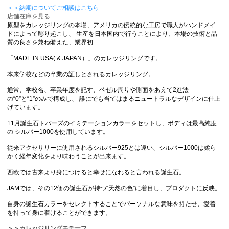
＞＞納期についてご相談はこちら
店舗在庫を見る
原型をカレッジリングの本場、アメリカの伝統的な工房で職人がハンドメイ
ドによって彫り起こし、 生産を日本国内で行うことにより、本場の技術と品
質の良さを兼ね備えた、業界初
「MADE IN USA( & JAPAN）」のカレッジリングです。
本来学校などの卒業の証しとされるカレッジリング。
通常、学校名、卒業年度を記す、ベゼル周りや側面をあえて2進法
の“0”と“1”のみで構成し、 誰にでも当てはまるニュートラルなデザインに仕上
げています。
11月誕生石トパーズのイミテーションカラーをセットし、ボディは最高純度
の シルバー1000を使用しています。
従来アクセサリーに使用されるシルバー925とは違い、シルバー1000は柔ら
かく経年変化をより味わうことが出来ます。
西欧では古来より身につけると幸せになれると言われる誕生石。
JAMでは、その12個の誕生石が持つ“天然の色”に着目し、プロダクトに反映。
自身の誕生石カラーをセレクトすることでパーソナルな意味を持たせ、愛着
を持って身に着けることができます。
＞＞カレッジリングモチーフ