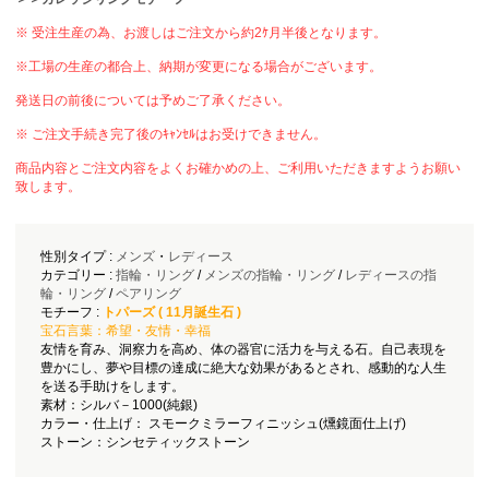
※ 受注生産の為、お渡しはご注文から約2ｹ月半後となります。
※工場の生産の都合上、納期が変更になる場合がございます。
発送日の前後については予めご了承ください。
※ ご注文手続き完了後のｷｬﾝｾﾙはお受けできません。
商品内容とご注文内容をよくお確かめの上、ご利用いただきますようお願い
致します。
性別タイプ :
メンズ
・
レディース
カテゴリー :
指輪・リング
/
メンズの指輪・リング
/
レディースの指
輪・リング
/
ペアリング
モチーフ :
トパーズ ( 11月誕生石 )
宝石言葉：希望・友情・幸福
友情を育み、洞察力を高め、体の器官に活力を与える石。自己表現を
豊かにし、夢や目標の達成に絶大な効果があるとされ、感動的な人生
を送る手助けをします。
素材：シルバ－1000(純銀)
カラー・仕上げ： スモークミラーフィニッシュ(燻鏡面仕上げ)
ストーン：シンセティックストーン