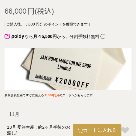
66,000
[ ご購入後、
3,000
円分 のポイントを獲得できます ]
なら
月々5,500円
から。分割手数料無料
新規会員登録ですぐに使える
2,000円分
のクーポンがもらえます
11月
13号 受注生産 : 約2ヶ月半後のお
カートに入れる
渡し