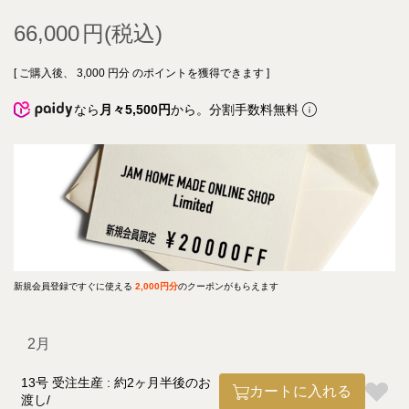
66,000
[ ご購入後、
3,000
円分 のポイントを獲得できます ]
なら
月々5,500円
から。分割手数料無料
新規会員登録ですぐに使える
2,000円分
のクーポンがもらえます
2月
13号 受注生産 : 約2ヶ月半後のお
カートに入れる
渡し