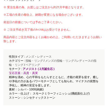
※ 受注生産の為、お渡しはご注文から約2ｹ月半後となります。
※工場の生産の都合上、納期が変更になる場合がございます。
発送日の前後については予めご了承ください。
※ ご注文手続き完了後のｷｬﾝｾﾙはお受けできません。
商品内容とご注文内容をよくお確かめの上、ご利用いただきますようお願い
致します。
性別タイプ :
メンズ
・
レディース
カテゴリー :
指輪・リング
/
メンズの指輪・リング
/
レディースの指
輪・リング
/
ペアリング
モチーフ :
アメジスト ( 2月誕生石 )
宝石言葉：高貴・真実
精神を清め、心の平和をもたらすとともに、才能の発芽を促す。癒し
や浄化の力があるパワーモチーフとしても知られ、マイナスの状態を
浄化し、精神の安定を促します。
素材：シルバ－1000(純銀)
カラー・仕上げ： スモークミラーフィニッシュ(燻鏡面仕上げ)
ストーン：シンセティックストーン