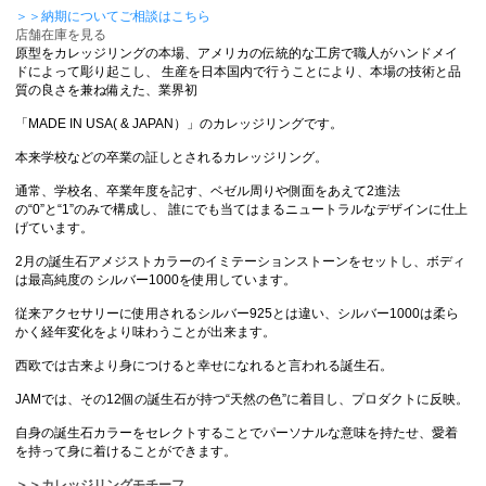
＞＞納期についてご相談はこちら
店舗在庫を見る
原型をカレッジリングの本場、アメリカの伝統的な工房で職人がハンドメイ
ドによって彫り起こし、 生産を日本国内で行うことにより、本場の技術と品
質の良さを兼ね備えた、業界初
「MADE IN USA( & JAPAN）」のカレッジリングです。
本来学校などの卒業の証しとされるカレッジリング。
通常、学校名、卒業年度を記す、ベゼル周りや側面をあえて2進法
の“0”と“1”のみで構成し、 誰にでも当てはまるニュートラルなデザインに仕上
げています。
2月の誕生石アメジストカラーのイミテーションストーンをセットし、ボディ
は最高純度の シルバー1000を使用しています。
従来アクセサリーに使用されるシルバー925とは違い、シルバー1000は柔ら
かく経年変化をより味わうことが出来ます。
西欧では古来より身につけると幸せになれると言われる誕生石。
JAMでは、その12個の誕生石が持つ“天然の色”に着目し、プロダクトに反映。
自身の誕生石カラーをセレクトすることでパーソナルな意味を持たせ、愛着
を持って身に着けることができます。
＞＞カレッジリングモチーフ