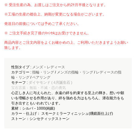
※ 受注生産の為、お渡しはご注文から約2ｹ月半後となります。
※工場の生産の都合上、納期が変更になる場合がございます。
発送日の前後については予めご了承ください。
※ ご注文手続き完了後のｷｬﾝｾﾙはお受けできません。
商品内容とご注文内容をよくお確かめの上、ご利用いただきますようお願い
致します。
性別タイプ :
メンズ
・
レディース
カテゴリー :
指輪・リング
/
メンズの指輪・リング
/
レディースの指
輪・リング
/
ペアリング
モチーフ :
ダイヤモンド ( 4月誕生石 )
宝石言葉：無垢・不滅・恋の勇気
心正しき人に与えられた、永遠の絆を約束する至上の輝き。想いや願
いを増幅させる作用があり、絆を強める力はもちろん、潜在能力をも
引き出すともいわれています。
素材：シルバ－1000(純銀)
カラー・仕上げ： スモークミラーフィニッシュ(燻鏡面仕上げ)
ストーン：シンセティックストーン