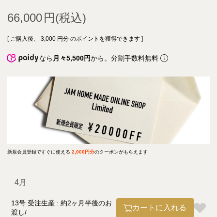
66,000
[ ご購入後、
3,000
円分 のポイントを獲得できます ]
なら
月々5,500円
から。分割手数料無料
新規会員登録ですぐに使える
2,000円分
のクーポンがもらえます
4月
13号 受注生産 : 約2ヶ月半後のお
カートに入れる
渡し