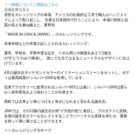
＞＞納期についてご相談はこちら
店舗在庫を見る
原型をカレッジリングの本場、アメリカの伝統的な工房で職人がハンドメイ
ドによって彫り起こし、 生産を日本国内で行うことにより、本場の技術と品
質の良さを兼ね備えた、業界初
「MADE IN USA( & JAPAN）」のカレッジリングです。
本来学校などの卒業の証しとされるカレッジリング。
通常、学校名、卒業年度を記す、ベゼル周りや側面をあえて2進法
の“0”と“1”のみで構成し、 誰にでも当てはまるニュートラルなデザインに仕上
げています。
4月の誕生石ダイヤモンドカラーのイミテーションストーンをセットし、ボデ
ィは最高純度の シルバー1000を使用しています。
従来アクセサリーに使用されるシルバー925とは違い、シルバー1000は柔ら
かく経年変化をより味わうことが出来ます。
西欧では古来より身につけると幸せになれると言われる誕生石。
JAMでは、その12個の誕生石が持つ“天然の色”に着目し、プロダクトに反映。
自身の誕生石カラーをセレクトすることでパーソナルな意味を持たせ、愛着
を持って身に着けることができます。
＞＞カレッジリングモチーフ