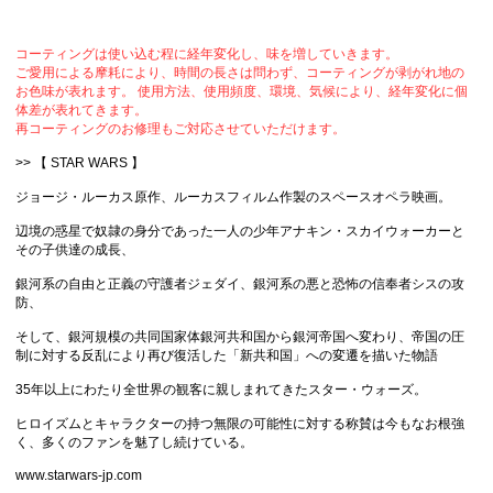
コーティングは使い込む程に経年変化し、味を増していきます。
ご愛用による摩耗により、時間の長さは問わず、コーティングが剥がれ地の
お色味が表れます。 使用方法、使用頻度、環境、気候により、経年変化に個
体差が表れてきます。
再コーティングのお修理もご対応させていただけます。
>> 【 STAR WARS 】
ジョージ・ルーカス原作、ルーカスフィルム作製のスペースオペラ映画。
辺境の惑星で奴隷の身分であった一人の少年アナキン・スカイウォーカーと
その子供達の成長、
銀河系の自由と正義の守護者ジェダイ、銀河系の悪と恐怖の信奉者シスの攻
防、
そして、銀河規模の共同国家体銀河共和国から銀河帝国へ変わり、帝国の圧
制に対する反乱により再び復活した「新共和国」への変遷を描いた物語
35年以上にわたり全世界の観客に親しまれてきたスター・ウォーズ。
ヒロイズムとキャラクターの持つ無限の可能性に対する称賛は今もなお根強
く、多くのファンを魅了し続けている。
www.starwars-jp.com