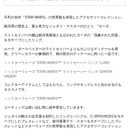
不朽の名作『STAR WARS』の世界観を表現したアクセサリーコレクション。
銀河系の歴史上、最も有力なジェダイ・マスターのひとり、"ヨーダ。
ライトセイバーの腕は銀河系最強とも云われたヨーダの「洗練された武器」
をモチーフにしたリング。
ルーク、ダースベイダーのライトセイバーよりも小ぶりなディテールを再
現。グリーンカラーが象徴的で、柄の部分のディテールに拘った一品です。
＞＞スターウォーズ "STAR WARS™" ライトセーバー リング -LUKE-
＞＞スターウォーズ "STAR WARS™" ライトセーバー リング -DARTH
VADER-
コレクターアイテムとしてはもちろん、リングやネックレスと合わせるのも
オススメです。
＞＞スターウォーズ "STAR WARS™"
コーティングは使い込む程に経年変化していきます。
ジェダイの騎士の合言葉を刻印したリングとバングル、C-3POやR2D2をモチ
ーフにしたブレスレットなど、銀河要塞デス・スターをモチーフにしたブレ
スレットなどスターウォーズの世界観を表現したアクセサリーコレクション