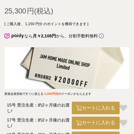
25,300
[ ご購入後、
1,150
円分 のポイントを獲得できます ]
なら
月々2,108円
から。分割手数料無料
新規会員登録ですぐに使える
2,000円分
のクーポンがもらえます
15号 受注生産：約2ヶ月後のお渡
カートに入れる
し
17号 受注生産：約2ヶ月後のお渡
カートに入れる
し