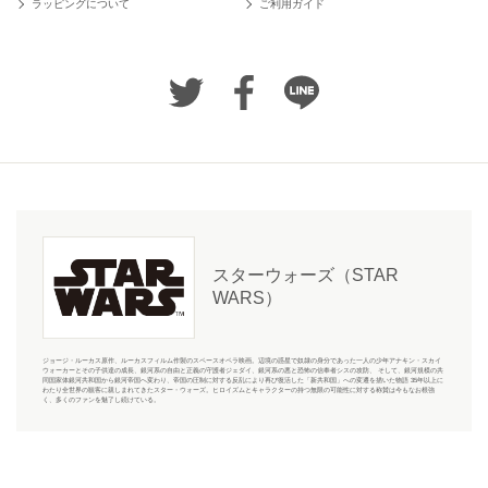
ラッピングについて
ご利用ガイド
スターウォーズ（STAR
WARS）
ジョージ・ルーカス原作、ルーカスフィルム作製のスペースオペラ映画。辺境の惑星で奴隷の身分であった一人の少年アナキン・スカイ
ウォーカーとその子供達の成長、銀河系の自由と正義の守護者ジェダイ、銀河系の悪と恐怖の信奉者シスの攻防、 そして、銀河規模の共
同国家体銀河共和国から銀河帝国へ変わり、帝国の圧制に対する反乱により再び復活した「新共和国」への変遷を描いた物語 35年以上に
わたり全世界の観客に親しまれてきたスター・ウォーズ。ヒロイズムとキャラクターの持つ無限の可能性に対する称賛は今もなお根強
く、多くのファンを魅了し続けている。