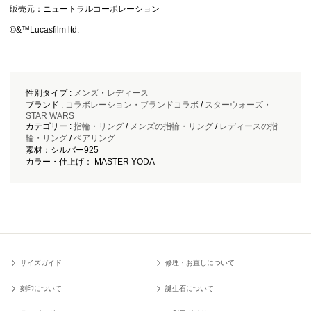
販売元：ニュートラルコーポレーション
©&™Lucasfilm ltd.
性別タイプ :
メンズ
・
レディース
ブランド :
コラボレーション・ブランドコラボ
/
スターウォーズ・
STAR WARS
カテゴリー :
指輪・リング
/
メンズの指輪・リング
/
レディースの指
輪・リング
/
ペアリング
素材：シルバー925
カラー・仕上げ： MASTER YODA
サイズガイド
修理・お直しについて
刻印について
誕生石について