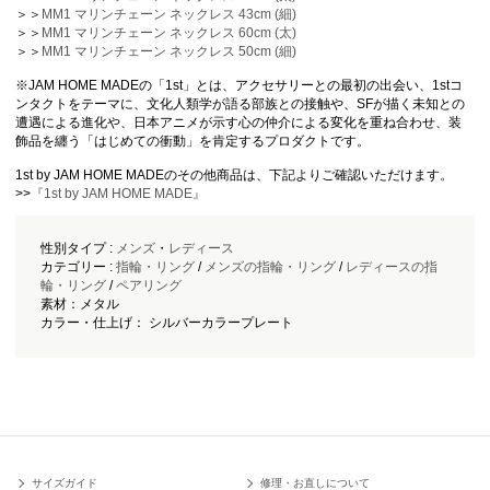
＞＞
MM1 マリンチェーン ネックレス 43cm (細)
＞＞
MM1 マリンチェーン ネックレス 60cm (太)
＞＞
MM1 マリンチェーン ネックレス 50cm (細)
※JAM HOME MADEの「1st」とは、アクセサリーとの最初の出会い、1stコ
ンタクトをテーマに、文化人類学が語る部族との接触や、SFが描く未知との
遭遇による進化や、日本アニメが示す心の仲介による変化を重ね合わせ、装
飾品を纏う「はじめての衝動」を肯定するプロダクトです。
1st by JAM HOME MADEのその他商品は、下記よりご確認いただけます。
>>
『1st by JAM HOME MADE』
性別タイプ :
メンズ
・
レディース
カテゴリー :
指輪・リング
/
メンズの指輪・リング
/
レディースの指
輪・リング
/
ペアリング
素材：メタル
カラー・仕上げ： シルバーカラープレート
サイズガイド
修理・お直しについて