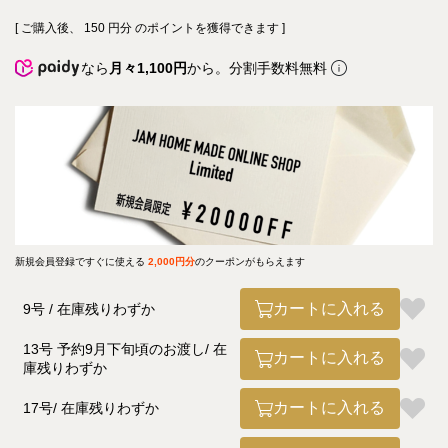
[ ご購入後、
150
円分 のポイントを獲得できます ]
なら
月々1,100円
から。分割手数料無料
新規会員登録ですぐに使える
2,000円分
のクーポンがもらえます
カートに入れる
9号
在庫残りわずか
13号 予約9月下旬頃のお渡し
在
カートに入れる
庫残りわずか
カートに入れる
17号
在庫残りわずか