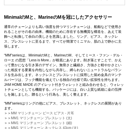
MinimalのMと、MarineのMを冠にしたアクセサリー
通常のチェーンよりも高い強度を持つマリンチェーンは、船舶などで使用さ
れることがその名の由来。機能のために存在する無機質な構造を、あえて装
飾へと転換して余白の美しさを意識しました。リング、ピアス、ネックレ
ス、ブレスレットに至るまで、すべてが簡潔でミニマル、肌の上で静かに主
張します。
“MM”seriesは、MinimalのMと、MarineのM、そしてミース・ファン・デル・
ローエ の思想「Less is More」が根底にあります。削ぎ落とすことで、かえ
って豊かになる引き算のデザイン。無骨さと繊細さ、力強さと軽やかさとい
った相反する要素を内包しながら共存し、縛られないニュートラルなバラン
スを生み出します。ネックレスとブレスレットに採用した留め金具のマンテ
ルパーツは、フック機能を備えている独自の仕様で高い拡張性を持ちます。
JAM HOME MADE のアイレット付きウォレットと組み合わせると、ウォレッ
トチェーンとしても機能する。パッケージには、白い上質な紙箱に金の箔押
しを施しました。贈るという行為も、美しく整えます。
“MM”seriesはリングの他にピアス、ブレスレット、ネックレスの展開があり
ます。
＞＞
MM マリンチェーン ピース ピアス - 片耳
＞＞
MM1 マリンチェーン ブレスレット (太)
＞＞
MM1 マリンチェーン ブレスレット (細)
＞＞
MM1 マリンチェーン ネックレス 43cm (太)