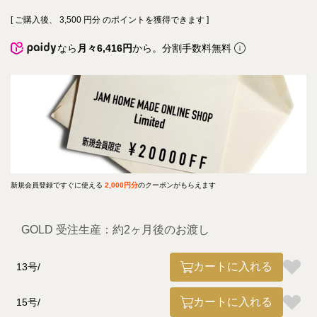
[ ご購入後、
3,500
円分 のポイントを獲得できます ]
なら
月々6,416円
から。分割手数料無料
新規会員登録ですぐに使える
2,000円分
のクーポンがもらえます
GOLD 受注生産：約2ヶ月後のお渡し
カートに入れる
13号
カートに入れる
15号