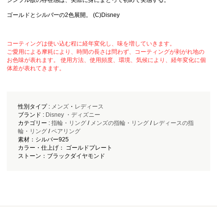
シンプル故の存在感は、実際に身にまとって初めて実感する。
ゴールドと
シルバー
の2色展開。 (C)Disney
コーティングは使い込む程に経年変化し、味を増していきます。
ご愛用による摩耗により、時間の長さは問わず、コーティングが剥がれ地の
お色味が表れます。 使用方法、使用頻度、環境、気候により、経年変化に個
体差が表れてきます。
性別タイプ :
メンズ
・
レディース
ブランド :
Disney ・ディズニー
カテゴリー :
指輪・リング
/
メンズの指輪・リング
/
レディースの指
輪・リング
/
ペアリング
素材：シルバー925
カラー・仕上げ： ゴールドプレート
ストーン：ブラックダイヤモンド