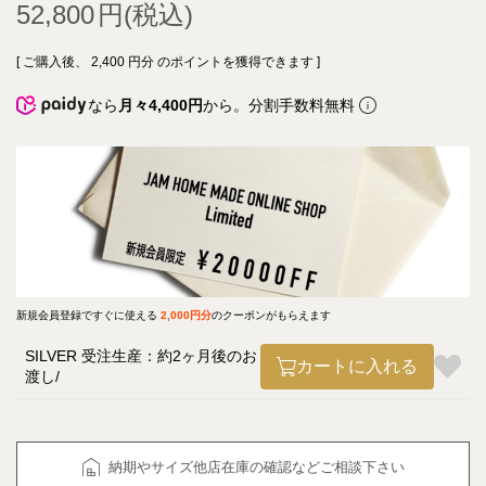
52,800
[ ご購入後、
2,400
円分 のポイントを獲得できます ]
なら
月々4,400円
から。分割手数料無料
新規会員登録ですぐに使える
2,000円分
のクーポンがもらえます
SILVER 受注生産：約2ヶ月後のお
カートに入れる
渡し
納期やサイズ他店在庫の確認などご相談下さい