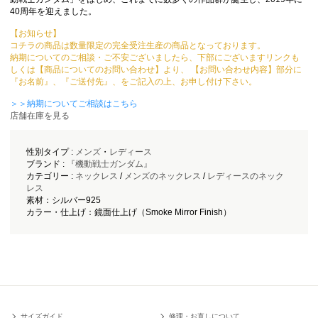
40周年を迎えました。
【お知らせ】
コチラの商品は数量限定の完全受注生産の商品となっております。
納期についてのご相談・ご不安ございましたら、下部にございますリンクも
しくは【商品についてのお問い合わせ】より、 【お問い合わせ内容】部分に
『お名前』、『ご送付先』、をご記入の上、お申し付け下さい。
＞＞納期についてご相談はこちら
店舗在庫を見る
性別タイプ :
メンズ
・
レディース
ブランド :
『機動戦士ガンダム』
カテゴリー :
ネックレス
/
メンズのネックレス
/
レディースのネック
レス
素材：シルバー925
カラー・仕上げ：鏡面仕上げ（Smoke Mirror Finish）
サイズガイド
修理・お直しについて