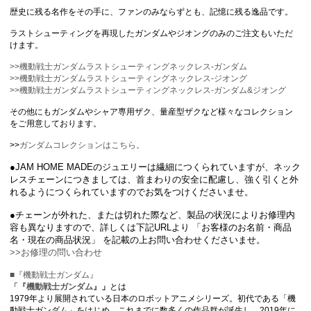
歴史に残る名作をその手に、ファンのみならずとも、記憶に残る逸品です。
ラストシューティングを再現したガンダムやジオングのみのご注文もいただ
けます。
>>機動戦士ガンダムラストシューティングネックレス-ガンダム
>>機動戦士ガンダムラストシューティングネックレス-ジオング
>>機動戦士ガンダムラストシューティングネックレス-ガンダム&ジオング
その他にもガンダムやシャア専用ザク、量産型ザクなど様々なコレクション
をご用意しております。
>>
ガンダムコレクションはこちら。
●JAM HOME MADEのジュエリーは繊細につくられていますが、ネック
レスチェーンにつきましては、首まわりの安全に配慮し、強く引くと外
れるようにつくられていますのでお気をつけくださいませ。
●チェーンが外れた、または切れた際など、製品の状況によりお修理内
容も異なりますので、詳しくは下記URLより 「お客様のお名前・商品
名・現在の商品状況」 を記載の上お問い合わせくださいませ。
>>お修理の問い合わせ
■『機動戦士ガンダム』
「
『機動戦士ガンダム』
」
とは
1979年より展開されている日本のロボットアニメシリーズ。初代である「機
動戦士ガンダム」をはじめ、これまでに数多くの作品群が誕生し、2019年に