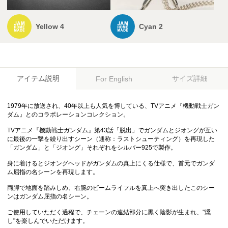
Yellow 4
Cyan 2
アイテム説明
サイズ詳細
For English
1979年に放送され、40年以上も人気を博している、TVアニメ『機動戦士ガン
ダム』とのコラボレーションコレクション。
TVアニメ『機動戦士ガンダム』第43話「脱出」でガンダムとジオングが互い
に最後の一撃を繰り出すシーン（通称：ラストシューティング）を再現した
「ガンダム」と「ジオング」それぞれをシルバー925で製作。
身に着けるとジオングヘッドがガンダムの真上にくる仕様で、首元でガンダ
ム屈指の名シーンを再現します。
両脚で地面を踏みしめ、右腕のビームライフルを真上へ突き出したこのシー
ンはガンダム屈指の名シーン。
ご使用していただく過程で、チェーンの連結部分に黒く陰影が生まれ、"燻
し"を楽しんでいただけます。