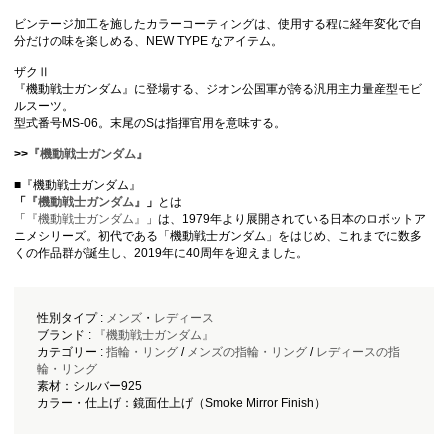
ビンテージ加工を施したカラーコーティングは、使用する程に経年変化で自
分だけの味を楽しめる、NEW TYPE なアイテム。
ザクⅡ
『機動戦士ガンダム』に登場する、ジオン公国軍が誇る汎用主力量産型モビ
ルスーツ。
型式番号MS-06。末尾のSは指揮官用を意味する。
>>
『機動戦士ガンダム』
■『機動戦士ガンダム』
「
『機動戦士ガンダム』
」
とは
「
『機動戦士ガンダム』
」は、1979年より展開されている日本のロボットア
ニメシリーズ。初代である「機動戦士ガンダム」をはじめ、これまでに数多
くの作品群が誕生し、2019年に40周年を迎えました。
性別タイプ :
メンズ
・
レディース
ブランド :
『機動戦士ガンダム』
カテゴリー :
指輪・リング
/
メンズの指輪・リング
/
レディースの指
輪・リング
素材：シルバー925
カラー・仕上げ：鏡面仕上げ（Smoke Mirror Finish）