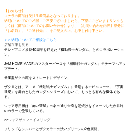
【お知らせ】
コチラの商品は受注生産商品となっております。
納期についてのご相談・ご不安ございましたら、下部にございますリンクも
しくは【商品についてのお問い合わせ】より、 【お問い合わせ内容】部分に
『お名前』、『ご送付先』、をご記入の上、お申し付け下さい。
＞＞納期についてご相談はこちら
店舗在庫を見る
テレビアニメ放映40周年を迎えた『機動戦士ガンダム』とのコラボレーショ
ン。
JAM HOME MADE のマスターピースを『機動戦士ガンダム』モチーフへアッ
プデート。
量産型ザクの顔をストレートにデザイン。
ザクⅡとは、アニメ『機動戦士ガンダム』に登場するモビルスーツ。『宇宙
世紀』を舞台としたガンダムシリーズにおいて、もっとも有名な機体であ
る。
シャア専用機は「赤い彗星」の名の通り全身を朝焼けをイメージした赤系統
のカラーで塗装している。
>>
シャアザクフェイスリング
ソリッドなシルバーと
ザクカラー
の渋いグリーンの2色展開。