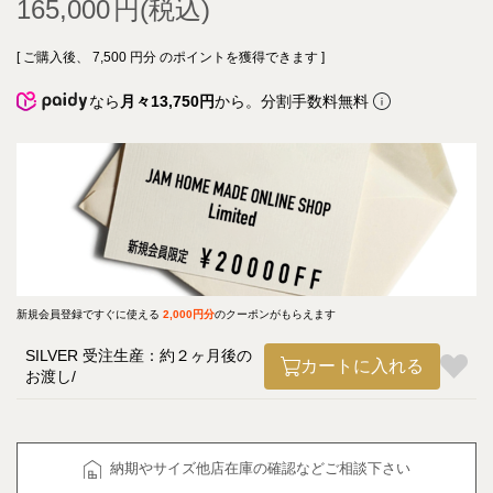
165,000
[ ご購入後、
7,500
円分 のポイントを獲得できます ]
なら
月々13,750円
から。分割手数料無料
新規会員登録ですぐに使える
2,000円分
のクーポンがもらえます
SILVER 受注生産：約２ヶ月後の
カートに入れる
お渡し
納期やサイズ他店在庫の確認などご相談下さい