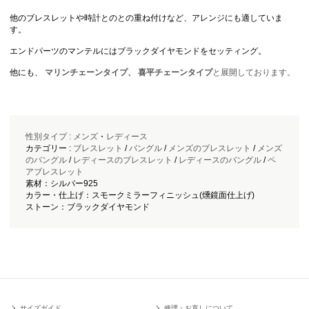
他のブレスレットや時計とのとの重ね付けなど、アレンジにも適していま
す。
エンドパーツのマンテルにはブラックダイヤモンドをセッティング。
他にも、
マリンチェーンタイプ、
喜平チェーンタイプ
と展開しております。
性別タイプ :
メンズ
・
レディース
カテゴリー :
ブレスレット
/
バングル
/
メンズのブレスレット
/
メンズ
のバングル
/
レディースのブレスレット
/
レディースのバングル
/
ペ
アブレスレット
素材：シルバー925
カラー・仕上げ：スモークミラーフィニッシュ(燻鏡面仕上げ)
ストーン：ブラックダイヤモンド
サイズガイド
修理・お直しについて