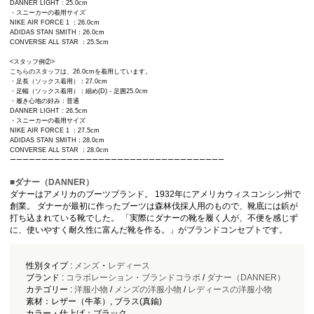
DANNER LIGHT : 25.0cm
・スニーカーの着用サイズ
NIKE AIR FORCE 1 ：26.0cm
ADIDAS STAN SMITH：26.0cm
CONVERSE ALL STAR ：25.5cm
<スタッフ例②>
こちらのスタッフは、26.0cmを着用しています。
・足長（ソックス着用）：27.0cm
・足幅（ソックス着用）：細め(D) - 足囲25.0cm
・履き心地の好み：普通
DANNER LIGHT : 26.5cm
・スニーカーの着用サイズ
NIKE AIR FORCE 1 ：27.5cm
ADIDAS STAN SMITH：28.0cm
CONVERSE ALL STAR ：28.0cm
ーーーーーーーーーーーーーーーーーーーーーーーーーーーーーーーーーー
■ダナー（DANNER）
ダナーはアメリカのブーツブランド。 1932年にアメリカウィスコンシン州で
創業。 ダナーが最初に作ったブーツは森林伐採人用のもので、靴底には鋲が
打ち込まれている靴でした。 「実際にダナーの靴を履く人が、不便を感じず
に、使いやすく耐久性に富んだ靴を作る。」がブランドコンセプトです。
性別タイプ :
メンズ
・
レディース
ブランド :
コラボレーション・ブランドコラボ
/
ダナー（DANNER）
カテゴリー :
洋服小物
/
メンズの洋服小物
/
レディースの洋服小物
素材：レザー（牛革）, ブラス(真鍮)
カラー・仕上げ：ブラック