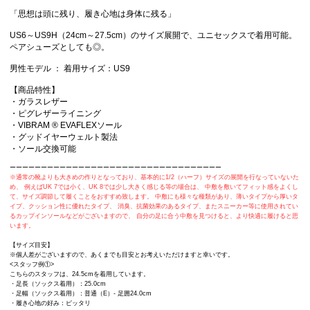
「思想は頭に残り、履き心地は身体に残る」
US6～US9H（24cm～27.5cm）のサイズ展開で、ユニセックスで着用可能。
ペアシューズとしても◎。
男性モデル ： 着用サイズ：US9
【商品特性】
・ガラスレザー
・ピグレザーライニング
・VIBRAM ® EVAFLEXソール
・グッドイヤーウェルト製法
・ソール交換可能
ーーーーーーーーーーーーーーーーーーーーーーーーーーーーーーーーーー
※通常の靴よりも大きめの作りとなっており、基本的に1/2（ハーフ）サイズの展開を行なっていないた
め、 例えばUK 7では小く、UK 8では少し大きく感じる等の場合は、 中敷を敷いてフィット感をよくし
て、サイズ調節して履くことをおすすめ致します。 中敷にも様々な種類があり、薄いタイプから厚いタ
イプ、クッション性に優れたタイプ、 消臭、抗菌効果のあるタイプ、またスニーカー等に使用されてい
るカップインソールなどがございますので、 自分の足に合う中敷を見つけると、より快適に履けると思
います。
【サイズ目安】
※個人差がございますので、あくまでも目安とお考えいただけますと幸いです。
<スタッフ例①>
こちらのスタッフは、24.5cmを着用しています。
・足長（ソックス着用）：25.0cm
・足幅（ソックス着用）：普通（E）- 足囲24.0cm
・履き心地の好み：ピッタリ