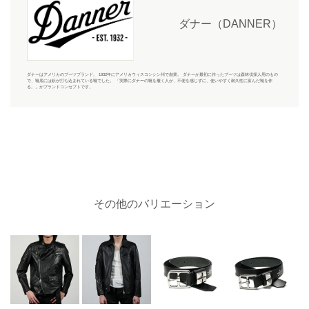
ダナー（DANNER）
ダナーはアメリカのブーツブランド。 1932年にアメリカウィスコンシン州で創業。 ダナーが最初に作ったブーツは森林伐採人用のもの
で、靴底には鋲が打ち込まれている靴でした。 「実際にダナーの靴を履く人が、不便を感じずに、使いやすく耐久性に富んだ靴を作
る。」がブランドコンセプトです。
その他のバリエーション