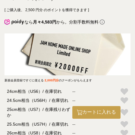
[ ご購入後、
2,500
円分 のポイントを獲得できます ]
なら
月々4,583円
から。分割手数料無料
新規会員登録ですぐに使える
2,000円分
のクーポンがもらえます
24cm相当（US6）
在庫切れ
—
24.5cm相当（US6H）
在庫切れ
—
25cm相当（US7）
在庫残りわず
カートに入れる
か
25.5cm相当（US7H）
在庫切れ
—
26cm相当（US8）
在庫切れ
—