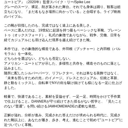
ユートピア』（2020年）監督スパイク・リー/Spike Lee
グレーのスーツ、裸足、削ぎ落された舞台。それでも身体は踊り、観客は総
立ちになり、「まだ名もなき場所に向かっている」と合唱する。ライブ映画
のバイブル。
この靴が目指したのも、完成ではなく途上にある美しさ。
ベースに選んだのは、19世紀に起源を持つ最もベーシックな革靴、プレーン
トゥ（オックスフォード）。礼式の象徴でありながら、戦争、労働、日常を
経てカジュアルにも溶け込んだ境界を越え続けてきた靴。
本作では、その象徴的な構造である、外羽根（ブッチャー）と内羽根（バル
モラル）を一体化。
どちらかを選ばない。どちらも否定しない。
アメリカン・ユートピアが示した、多様性と共存を、構造そのものに落とし
込みました。
随所に配したシルバーパーツ、リフレクター。それは単なる装飾ではなく、
「未来を照らすための光」のイメージ。ドレスとカジュアル、伝統と革新、
静と動をミックスし、自転車でNYの街を駆け抜けても様になる一足に仕上げ
ました。
軽量で、快適であること。素材を妥協せず、一足一足、時間をかけて手作業
で仕上げること。DANNERが守り続けてきた揺るがない哲学と、「見たこと
のない”普通”」を問い続けるJAMHOMEMADEの柔軟な発想。
正解が溢れ、分析が進み、完成された答えだけが求められる時代に、完成さ
れた靴以上に、あなたが履き、歩き、考え、進むことで初めて”ユートピア”に
近づいていく革靴。