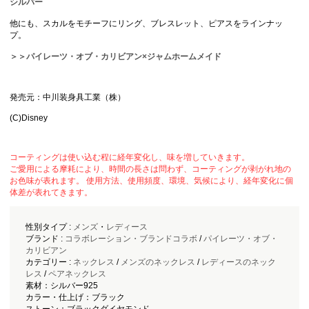
シルバー
他にも、スカルをモチーフにリング、ブレスレット、ピアスをラインナッ
プ。
＞＞パイレーツ・オブ・カリビアン×ジャムホームメイド
発売元：中川装身具工業（株）
(C)Disney
コーティングは使い込む程に経年変化し、味を増していきます。
ご愛用による摩耗により、時間の長さは問わず、コーティングが剥がれ地の
お色味が表れます。 使用方法、使用頻度、環境、気候により、経年変化に個
体差が表れてきます。
性別タイプ :
メンズ
・
レディース
ブランド :
コラボレーション・ブランドコラボ
/
パイレーツ・オブ・
カリビアン
カテゴリー :
ネックレス
/
メンズのネックレス
/
レディースのネック
レス
/
ペアネックレス
素材：シルバー925
カラー・仕上げ：ブラック