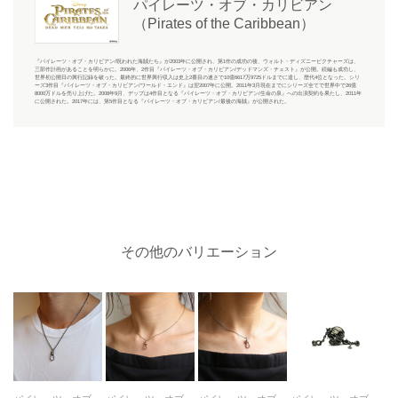
パイレーツ・オブ・カリビアン
（Pirates of the Caribbean）
『パイレーツ・オブ・カリビアン/呪われた海賊たち』が2003年に公開され、第1作の成功の後、ウォルト・ディズニーピクチャーズは、
三部作計画があることを明らかに。2006年、2作目『パイレーツ・オブ・カリビアン/デッドマンズ・チェスト』が公開。続編も成功し、
世界初公開日の興行記録を破った。最終的に世界興行収入は史上2番目の速さで10億6617万9725ドルまでに達し、歴代4位となった。シリ
ーズ3作目『パイレーツ・オブ・カリビアン/ワールド・エンド』は翌2007年に公開。2011年3月現在までにシリーズ全てで世界中で26億
8000万ドルを売り上げた。2008年9月、デップは4作目となる『パイレーツ・オブ・カリビアン/生命の泉』への出演契約を果たし、2011年
に公開された。2017年には、第5作目となる『パイレーツ・オブ・カリビアン/最後の海賊』が公開された。
その他のバリエーション