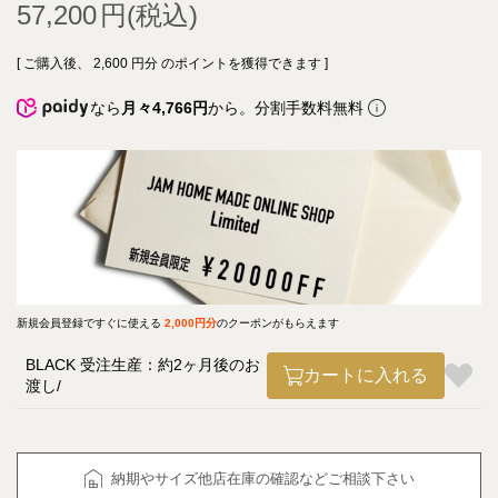
57,200
[ ご購入後、
2,600
円分 のポイントを獲得できます ]
なら
月々4,766円
から。分割手数料無料
新規会員登録ですぐに使える
2,000円分
のクーポンがもらえます
BLACK 受注生産：約2ヶ月後のお
カートに入れる
渡し
納期やサイズ他店在庫の確認などご相談下さい