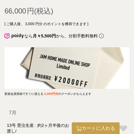
66,000
[ ご購入後、
3,000
円分 のポイントを獲得できます ]
なら
月々5,500円
から。分割手数料無料
新規会員登録ですぐに使える
2,000円分
のクーポンがもらえます
7月
13号 受注生産 : 約2ヶ月半後のお
カートに入れる
渡し