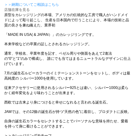
＞＞納期についてご相談はこちら
店舗在庫を見る
原型をカレッジリングの本場、アメリカの伝統的な工房で職人がハンドメイ
ドによって彫り起こし、 生産を日本国内で行うことにより、本場の技術と品
質の良さを兼ね備えた、業界初
「MADE IN USA( & JAPAN）」のカレッジリングです。
本来学校などの卒業の証しとされるカレッジリング。
通常、学校名、卒業年度を記す、ベゼル周りや側面をあえて2進法
の“0”と“1”のみで構成し、 誰にでも当てはまるニュートラルなデザインに仕上
げています。
7月の誕生石ルビーカラーのイミテーションストーンをセットし、ボディは最
高純度の シルバー1000を使用しています。
従来アクセサリーに使用されるシルバー925とは違い、シルバー1000は柔ら
かく経年変化をより味わうことが出来ます。
西欧では古来より身につけると幸せになれると言われる誕生石。
JAMでは、その12個の誕生石が持つ“天然の色”に着目し、プロダクトに反映。
自身の誕生石カラーをセレクトすることでパーソナルな意味を持たせ、愛着
を持って身に着けることができます。
＞＞カレッジリングモチーフ