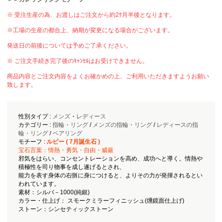
※ 受注生産の為、お渡しはご注文から約2ｹ月半後となります。
※工場の生産の都合上、納期が変更になる場合がございます。
発送日の前後については予めご了承ください。
※ ご注文手続き完了後のｷｬﾝｾﾙはお受けできません。
商品内容とご注文内容をよくお確かめの上、ご利用いただきますようお願い
致します。
性別タイプ :
メンズ
・
レディース
カテゴリー :
指輪・リング
/
メンズの指輪・リング
/
レディースの指
輪・リング
/
ペアリング
モチーフ :
ルビー ( 7月誕生石 )
宝石言葉：情熱・勇気・自由・威厳
邪気をはらい、コンセントレーションを高め、成功へと導く。情熱や
積極性を司り物事を成し遂げるとされ、
能力を表す身体の右側に身につけると、よりその力が発揮されるとい
われています。
素材：シルバ－1000(純銀)
カラー・仕上げ： スモークミラーフィニッシュ(燻鏡面仕上げ)
ストーン：シンセティックストーン