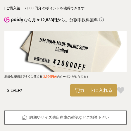
[ ご購入後、
7,000
円分 のポイントを獲得できます ]
なら
月々12,833円
から。分割手数料無料
新規会員登録ですぐに使える
2,000円分
のクーポンがもらえます
カートに入れる
SILVER
納期やサイズ他店在庫の確認などご相談下さい