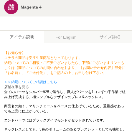
Magenta 4
アイテム説明
サイズ詳細
For English
【お知らせ】
コチラの商品は受注生産商品となっております。
納期についてのご相談・ご不安ございましたら、下部にございますリンクも
しくは【商品についてのお問い合わせ】より、 【お問い合わせ内容】部分に
『お名前』、『ご送付先』、をご記入の上、お申し付け下さい。
＞＞納期についてご相談はこちら
店舗在庫を見る
全てのパーツをシルバー925で製作し、職人がパーツを1コマずつ手作業で組
み上げ完成する、極シンプルなデザインのブレス&ネックレス。
商品名の如く、マリンチェーンをベースに仕上げているため、重量感があっ
ても上品に仕上がっている。
エンドパーツにはブラックダイヤモンドがセットされています。
ネックレスとしても、3巻のボリュームのあるブレスレットとしても機能し、