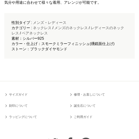
気分や用途に合わせて様々な着用、アレンジが可能です。
性別タイプ :
メンズ
・
レディース
カテゴリー :
ネックレス
/
メンズのネックレス
/
レディースのネック
レス
/
ペアネックレス
素材：シルバー925
カラー・仕上げ：スモークミラーフィニッシュ(燻鏡面仕上げ)
ストーン：ブラックダイヤモンド
サイズガイド
修理・お直しについて
刻印について
誕生石について
ラッピングについて
ご利用ガイド