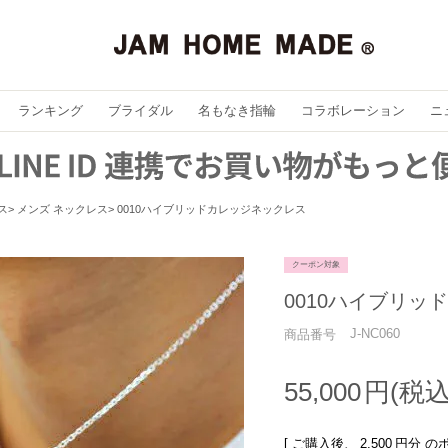
ランキング
ブライダル
名もなき指輪
コラボレーション
ニ
ス
メンズ ネックレス
0010ハイブリッドカレッジネックレス
クーポン対象
0010ハイブリッ
J-NC060
商品番号
55,000
[ ご購入後、
2,500
円分 の