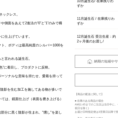
10月誕生石
在庫残りわ
ずか
ッジネックレス。
11月誕生石
在庫残りわ
側面をあえて2進法の“0”と“1”のみで構
ずか
12月誕生石 受注生産：約
ンに仕上げています。
2ヶ月後のお渡し
ト、ボディは最高純度のシルバー1000を
ると言われる誕生石。
納期の短縮やサ
の色”に着目し、プロダクトに反映。
パーソナルな意味を持たせ、愛着を持って
る陰影を生む加工を施してある物が多いで
【商品の配送に関して】
おいては、鏡面仕上げ（表面を磨き上げる）
■ 在庫のある商品の場合
AM11:45までのご注文は当日中
祝日を除く)
部分に黒く陰影が生まれ、"燻し"を楽し
お届け日時指定便は3営業日以降で