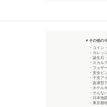
▼その他の
・コイン・
・カレッジ
・誕生石・
・スカルア
・フェザー
・安全ピン
・干支アイ
・血液型ア
・ホテルキ
・そんなバ
・日本地図
・東京都地