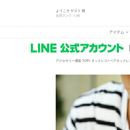
ようこそ
ゲスト 様
会員ランク :
( pt)
アイテム
アクセサリー通販 TOP
ネックレス
ペアネックレ