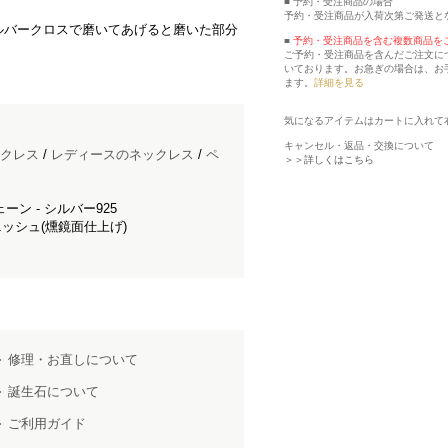
■ 予約・受注商品の場合
予約・受注商品が入荷次第ご発送と
ルバークロスで磨いてあげると磨いた部分
■
予約・受注商品を含む複数商品を
ご予約・受注商品を含んだご注文に
いております。お急ぎの場合は、お
ます。
詳細を見る
気になるアイテムはカートに入れて
キャンセル・返品・交換について
クレス
/
レディースのネックレス
/
ペ
＞＞詳しくはこちら
ェーン - シルバー925
ッシュ(燻鏡面仕上げ)
修理・お直しについて
誕生石について
ご利用ガイド