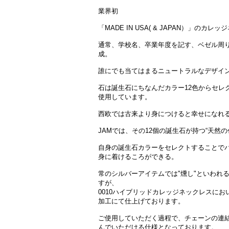
業界初
「MADE IN USA( & JAPAN）」のカレ
通常、学校名、卒業年度を記す、ベゼル周りや
成。
誰にでも当てはまるニュートラルなデザイ
石は誕生石にちなんだカラー12色からセレク
使用しています。
西欧では古来より身につけると幸せになれ
JAMでは、その12個の誕生石が持つ“天然
自身の誕生石カラーをセレクトすることで
身に着けるころができる。
常のシルバーアイテムでは"燻し"といわれ
すが、
0010ハイブリッドカレッジネックレスに
加工にて仕上げております。
ご使用していただく過程で、チェーンの連結
んでいただける仕様となっております。