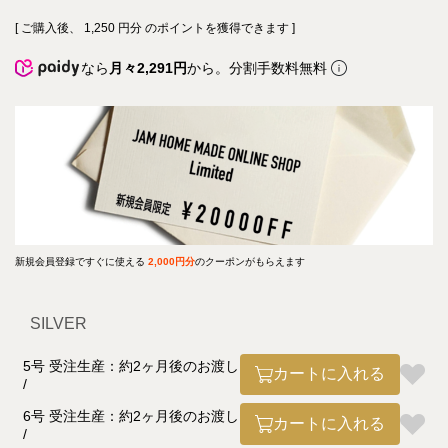
[ ご購入後、
1,250
円分 のポイントを獲得できます ]
なら
月々2,291円
から。分割手数料無料
新規会員登録ですぐに使える
2,000円分
のクーポンがもらえます
SILVER
5号 受注生産：約2ヶ月後のお渡し
カートに入れる
6号 受注生産：約2ヶ月後のお渡し
カートに入れる