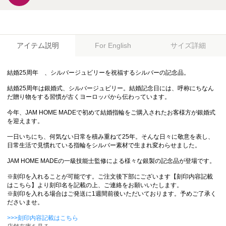
アイテム説明
サイズ詳細
For English
結婚25周年 、シルバージュビリーを祝福するシルバーの記念品。
結婚25周年は銀婚式、シルバージュビリー。結婚記念日には、呼称にちなん
だ贈り物をする習慣が古くヨーロッパから伝わっています。
今年、JAM HOME MADEで初めて結婚指輪をご購入されたお客様方が銀婚式
を迎えます。
一日いちにち、何気ない日常を積み重ねて25年。そんな日々に敬意を表し、
日常生活で見慣れている指輪をシルバー素材で生まれ変わらせました。
JAM HOME MADEの一級技能士監修による様々な銀製の記念品が登場です。
※刻印を入れることが可能です。ご注文後下部にございます【刻印内容記載
はこちら】より刻印名を記載の上、ご連絡をお願いいたします。
※刻印を入れる場合はご発送に1週間前後いただいております。予めご了承く
ださいませ。
>>>刻印内容記載はこちら