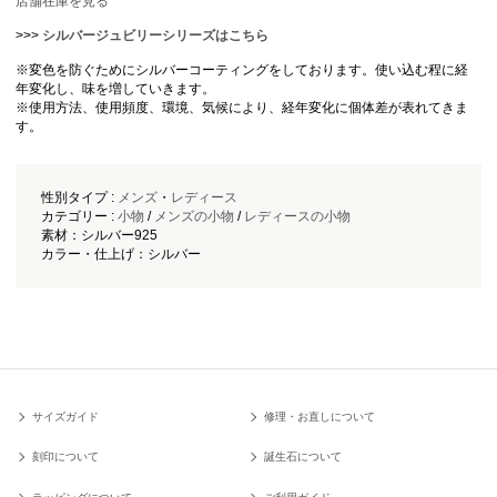
店舗在庫を見る
>>>
シルバージュビリーシリーズはこちら
※変色を防ぐためにシルバーコーティングをしております。使い込む程に経
年変化し、味を増していきます。
※使用方法、使用頻度、環境、気候により、経年変化に個体差が表れてきま
す。
性別タイプ :
メンズ
・
レディース
カテゴリー :
小物
/
メンズの小物
/
レディースの小物
素材：シルバー925
カラー・仕上げ：シルバー
サイズガイド
修理・お直しについて
刻印について
誕生石について