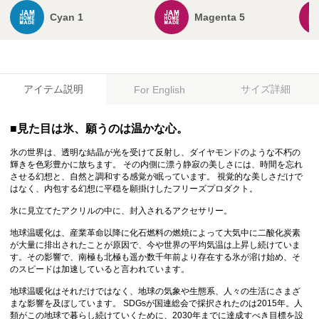
Cyan 1
Magenta 5
アイテム説明
サイズ詳細
For English
■見た目は氷、願うのは温かな心。
氷の世界は、透明な結晶が光を受けて反射し、ダイヤモンドのような不朽の
輝きを色彩豊かに放ちます。 その内側に漂う静寂の美しさには、時間を忘れ
させる幻想と、自然と調和する感覚が眠っています。 視覚的な美しさだけで
はなく、内包する幻想に平穏を願掛けしたフリーズプロダクト。
氷に見立てたアクリルの中に、封入されるアクセサリー。
地球温暖化は、産業革命以降に化石燃料の燃焼によって大気中に二酸化炭素
が大量に排出されたことが原因で、今や世界の平均気温は上昇し続けていま
す。その影響で、南極も北極も遥か数千年前より存在する氷が溶け始め、そ
のスピードは加速していると言われています。
地球温暖化はそれだけではなく、地球の気象や生態系、人々の生活にさまざ
まな影響を及ぼしています。 SDGsが国連総会で採択されたのは2015年。人
類がこの地球で暮らし続けていくために、2030年までに達成すべき目標を設