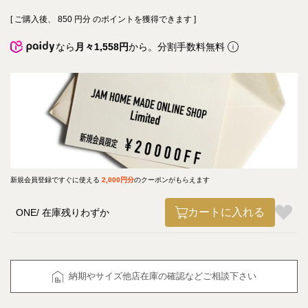
[ ご購入後、
850
円分 のポイントを獲得できます ]
なら
月々1,558円
から。分割手数料無料
新規会員登録ですぐに使える
2,000円分
のクーポンがもらえます
カートに入れる
ONE
在庫残りわずか
納期やサイズ他店在庫の確認などご相談下さい