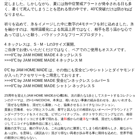
定しました。しかしながら、夏には熱中症警戒アラートが発令される日も多
く、暑くて死んでしまうことを恐れる世の中です。40℃突破だけは防がねば
なりません。
祈りを込めて、氷をイメージした中に数字の4モチーフを封じ込めました。氷
を融かすのは、地球温暖化による気温上昇ではなく、相手を思う温かな心で
あってほしいと願う、パラドックスなフリーズプロダクト。
4 ネックレスは、S・M・Lの3サイズ展開。
ご自身でお使いいただくだけではなく、ペアでのご使用もオススメです。
>>>
0℃ by JAM HOME MADE 4 ネックレス S
>>>
0℃ by JAM HOME MADE 4 ネックレス M
0℃ by JAM HOME MADE は、その他にも安全ピンやシャトンとダイヤモンド
が入ったアクセサリーをご用意しております。
>>>
0℃ by JAM HOME MADE 安全ピンネックレス シルバー S
>>>
0℃ by JAM HOME MADE シャトン ネックレス S
25周年を迎えたJAM HOME MADEが心機1転、次の新たな1歩としてスタートするコレクショ
ンのテーマは、25+1=NICOICHI。本来は、相いれない事象の組み合わせを、あいいれする。
「混ぜるな危険を、混ぜたら素敵」へと、協奏させるニコイチなコレクション。
貴族と労働者、セレブ街とスラム街、看守と囚人などの相容れないオーバーグラウンドとア
ンダーグラウンドをスイカに塩、ピザにパイナップル、ポテトサラダにリングなどの、相容
れないニコをイッコにする事で現れる、違
和
感からの違
洋
な一体感、混ぜたら指摘をイメー
ジしてニコイチな装飾作品に落とし込む。
素敵の文字には、敵の字が入る。これは敵なのに勝算してしまう程の素晴らしさ、敵ながら
あっぱれ。を意味し（諸説あり）混ざり得ない両者が歩み寄る事に期待を込めた、世界平穏
の願掛けに他ならない。