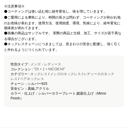
※注意事項※
⚫️コーティングは使い込む程に経年変化し、味を増していきます。
⚫️ご愛用による摩耗により、時間の長さは問わず、コーティングが剥がれ地
のお色味が表れます。使用方法、使用頻度、環境、気候により、経年変化に
個体差が表れてきます。
⚫️画像の商品はサンプルです。 実際の商品と仕様、加工、サイズが若干異な
る場合がございます。
⚫️ネックレスチェーンにつきましては、首まわりの安全に配慮し、強く引く
と外れるようにつくられています。
性別タイプ :
メンズ
・
レディース
コレクション :
"25 + 1 = NICOICHI"
カテゴリー :
ネックレス
/
メンズのネックレス
/
レディースのネック
レス
/
ペアネックレス
チェーン：シルバー925
安全ピン：真鍮,アクリル
カラー・仕上げ：シルバーカラープレート,鏡面仕上げ（Mirror
Finish）