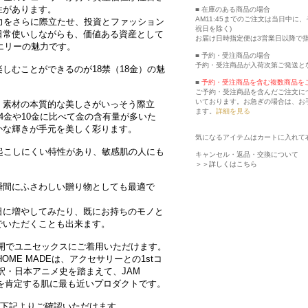
性があります。
■ 在庫のある商品の場合
AM11:45までのご注文は当日中
力をさらに際立たせ、投資とファッション
祝日を除く)
日常使いしながらも、価値ある資産として
お届け日時指定便は3営業日以降で
ュエリーの魅力です。
■ 予約・受注商品の場合
予約・受注商品が入荷次第ご発送と
しむことができるのが18禁（18金）の魅
■
予約・受注商品を含む複数商品を
ご予約・受注商品を含んだご注文に
いております。お急ぎの場合は、お
、素材の本質的な美しさがいっそう際立
ます。
詳細を見る
4金や10金に比べて金の含有量が多いた
かな輝きが手元を美しく彩ります。
気になるアイテムはカートに入れて
起こしにくい特性があり、敏感肌の人にも
キャンセル・返品・交換について
＞＞詳しくはこちら
瞬間にふさわしい贈り物としても最適で
日に増やしてみたり、既にお持ちのモノと
でいただくことも出来ます。
の展開でユニセックスにご着用いただけます。
AM HOME MADEは、アクセサリーとの1stコ
釈・日本アニメ史を踏まえて、JAM
動を肯定する肌に最も近いプロダクトです。
商品は、下記よりご確認いただけます。