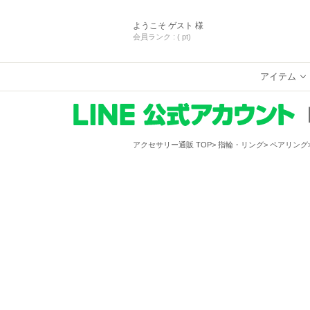
ようこそ
ゲスト 様
会員ランク :
( pt)
アイテム
アクセサリー通販 TOP
指輪・リング
ペアリング