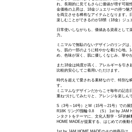
れ、長期的に見てもさらに価値が増す可能
金価格の上昇は、18金ジュエリーの持つ魅
を両立させる稀有なアイテムとなります。
楽しむことができるのが18禁（18金）ジ
日常使いしながらも、価値ある資産として楽
力。
ミニマルで無駄のないデザインのリングは
ち、肌の一部のように軽やかな着け心地。1
め、色味が深く、肌に優しくなじみ、華や
また18金は純度が高く、アレルギーを引き
比較的安心してご着用いただけます。
時代を超えて愛される素材なので、特別な
す。
ミニマムなデザインだからこそ毎年の記念
重ねづけしてみたりと、アレンジを楽しん
S（3号～14号）とM（15号～21号）で
R18K リング/指輪 0.8 （S）
1st by J
ンタクトをテーマに、文化人類学・SF的解
HOME MADEが提案する、はじめての衝
1st by JAM HOME MADEのその他