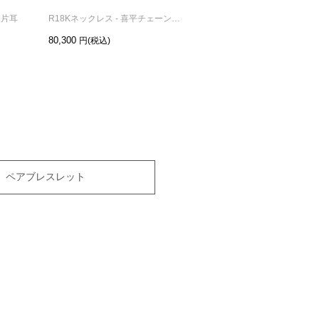
 片耳
R18Kネックレス - 喜平チェーン S /45cm
R18Kネックレス - 喜平チェーン M /45cm
80,300
126,500
ペアブレスレット