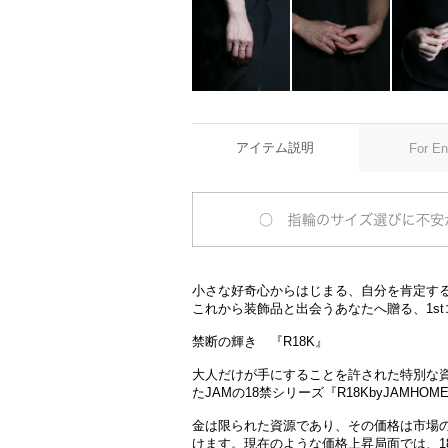
アイテム説明
For En
小さな好奇心からはじまる、自分を肯定す
これから装飾品と出会うあなたへ贈る、1s
禁断の輝き 『R18K』
大人だけが手にすることを許された特別な
たJAMの18禁シリーズ『R18KbyJAMHOM
金は限られた資源であり、その価格は市場
けます。現在のような価格上昇局面では、1