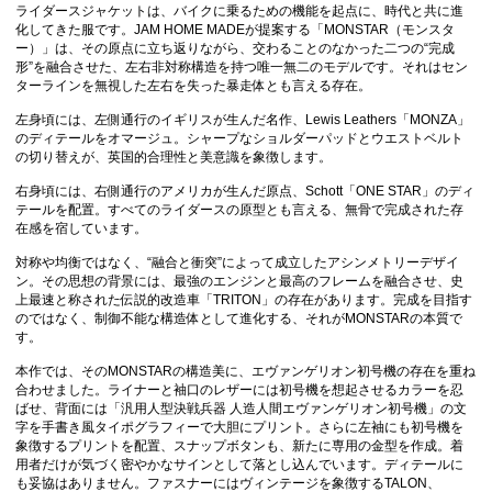
ライダースジャケットは、バイクに乗るための機能を起点に、時代と共に進
化してきた服です。JAM HOME MADEが提案する「MONSTAR（モンスタ
ー）」は、その原点に立ち返りながら、交わることのなかった二つの“完成
形”を融合させた、左右非対称構造を持つ唯一無二のモデルです。それはセン
ターラインを無視した左右を失った暴走体とも言える存在。
左身頃には、左側通行のイギリスが生んだ名作、Lewis Leathers「MONZA」
のディテールをオマージュ。シャープなショルダーパッドとウエストベルト
の切り替えが、英国的合理性と美意識を象徴します。
右身頃には、右側通行のアメリカが生んだ原点、Schott「ONE STAR」のディ
テールを配置。すべてのライダースの原型とも言える、無骨で完成された存
在感を宿しています。
対称や均衡ではなく、“融合と衝突”によって成立したアシンメトリーデザイ
ン。その思想の背景には、最強のエンジンと最高のフレームを融合させ、史
上最速と称された伝説的改造車「TRITON」の存在があります。完成を目指す
のではなく、制御不能な構造体として進化する、それがMONSTARの本質で
す。
本作では、そのMONSTARの構造美に、エヴァンゲリオン初号機の存在を重ね
合わせました。ライナーと袖口のレザーには初号機を想起させるカラーを忍
ばせ、背面には「汎用人型決戦兵器 人造人間エヴァンゲリオン初号機」の文
字を手書き風タイポグラフィーで大胆にプリント。さらに左袖にも初号機を
象徴するプリントを配置、スナップボタンも、新たに専用の金型を作成。着
用者だけが気づく密やかなサインとして落とし込んでいます。ディテールに
も妥協はありません。ファスナーにはヴィンテージを象徴するTALON、