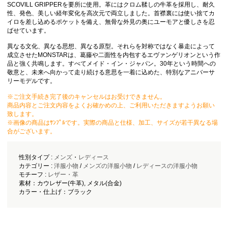
SCOVILL GRIPPERを要所に使用。革にはクロム鞣しの牛革を採用し、耐久
性、発色、美しい経年変化を高次元で両立しました。首襟裏には使い捨てカ
イロを差し込めるポケットを備え、無骨な外見の奥にユーモアと優しさを忍
ばせています。
異なる文化、異なる思想、異なる原型。それらを対称ではなく暴走によって
成立させたMONSTARは、葛藤や二面性を内包するエヴァンゲリオンという作
品と強く共鳴します。すべてメイド・イン・ジャパン。30年という時間への
敬意と、未来へ向かって走り続ける意思を一着に込めた、特別なアニバーサ
リーモデルです。
※ご注文手続き完了後のキャンセルはお受けできません。
商品内容とご注文内容をよくお確かめの上、ご利用いただきますようお願い
致します。
※画像の商品はｻﾝﾌﾟﾙです。実際の商品と仕様、加工、サイズが若干異なる場
合がございます。
性別タイプ :
メンズ
・
レディース
カテゴリー :
洋服小物
/
メンズの洋服小物
/
レディースの洋服小物
モチーフ :
レザー・革
素材：カウレザー(牛革), メタル(合金)
カラー・仕上げ：ブラック