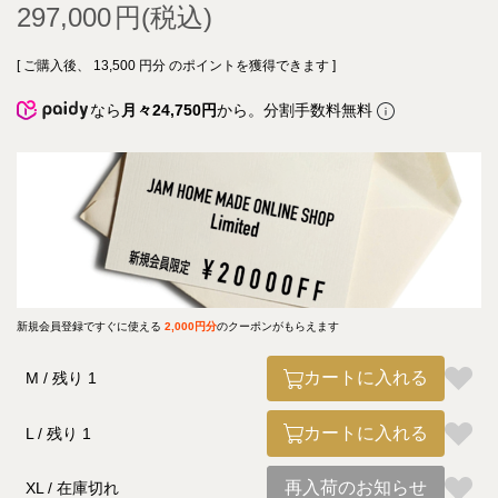
297,000
[ ご購入後、
13,500
円分 のポイントを獲得できます ]
なら
月々24,750円
から。分割手数料無料
新規会員登録ですぐに使える
2,000円分
のクーポンがもらえます
カートに入れる
M
残り
1
カートに入れる
L
残り
1
再入荷のお知らせ
XL
在庫切れ