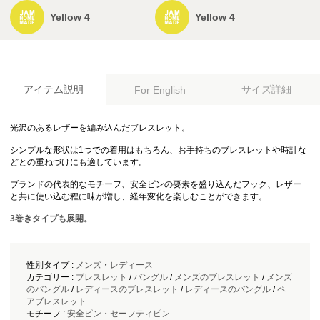
Yellow 4
Yellow 4
アイテム説明
サイズ詳細
For English
光沢のあるレザーを編み込んだブレスレット。
シンプルな形状は1つでの着用はもちろん、お手持ちのブレスレットや時計な
どとの重ねづけにも適しています。
ブランドの代表的なモチーフ、安全ピンの要素を盛り込んだフック、レザー
と共に使い込む程に味が増し、経年変化を楽しむことができます。
3巻きタイプも展開。
性別タイプ :
メンズ
・
レディース
カテゴリー :
ブレスレット
/
バングル
/
メンズのブレスレット
/
メンズ
のバングル
/
レディースのブレスレット
/
レディースのバングル
/
ペ
アブレスレット
モチーフ :
安全ピン・セーフティピン