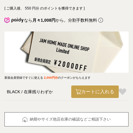
[ ご購入後、
550
円分 のポイントを獲得できます ]
なら
月々1,008円
から。分割手数料無料
新規会員登録ですぐに使える
2,000円分
のクーポンがもらえます
カートに入れる
BLACK
在庫残りわずか
納期やサイズ他店在庫の確認などご相談下さい