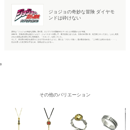
ジョジョの奇妙な冒険 ダイヤモ
ンドは砕けない
原作は『ジョジョの奇妙な冒険』第4 部。エジプトでの宿敵DIO( ディオ) との死闘から11 年後。
1999 年、空条承太郎は祖父ジョセフ・ジョースターの隠し子、東方仗助に会うため、日本のM 県S 市、杜王町にやってきた。しかし発見
された仗助は承太郎と同じ特殊能力、「スタンド」を持っていた。
そして、承太郎の来訪を皮切りにまるで引かれ合うように、新たな「スタンド使い」達が動き始める。「この町には何かがある・・・」
生まれ育った杜王町を守るため、仗助は立ち上がる―。
0
その他のバリエーション