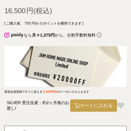
16,500
[ ご購入後、
750
円分 のポイントを獲得できます ]
なら
月々1,375円
から。分割手数料無料
新規会員登録ですぐに使える
2,000円分
のクーポンがもらえます
SILVER 受注生産：約2ヶ月後のお
カートに入れる
渡し