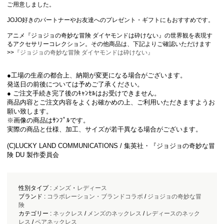
ご用意しました。
JOJO好きのパートナーやお友達へのプレゼント・ギフトにもおすすめです。
アニメ『ジョジョの奇妙な冒険 ダイヤモンドは砕けない』の世界観を表現す
るアクセサリーコレクション。その他商品は、下記よりご確認いただけます
>>
『ジョジョの奇妙な冒険 ダイヤモンドは砕けない』
●工場の生産の都合上、納期が変更になる場合がございます。
発送日の前後については予めご了承ください。
● ご注文手続き完了後のｷｬﾝｾﾙはお受けできません。
商品内容とご注文内容をよくお確かめの上、ご利用いただきますようお
願い致します。
※画像の商品はｻﾝﾌﾟﾙです。
実際の商品と仕様、加工、サイズが若干異なる場合がございます。
(C)LUCKY LAND COMMUNICATIONS / 集英社・『ジョジョの奇妙な冒
険 DU 製作委員会
性別タイプ :
メンズ
・
レディース
ブランド :
コラボレーション・ブランドコラボ
/
ジョジョの奇妙な冒
険
カテゴリー :
ネックレス
/
メンズのネックレス
/
レディースのネック
レス
/
ペアネックレス