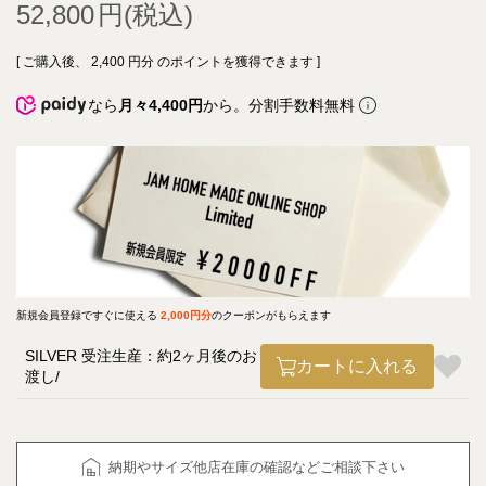
52,800
[ ご購入後、
2,400
円分 のポイントを獲得できます ]
なら
月々4,400円
から。分割手数料無料
新規会員登録ですぐに使える
2,000円分
のクーポンがもらえます
SILVER 受注生産：約2ヶ月後のお
カートに入れる
渡し
納期やサイズ他店在庫の確認などご相談下さい