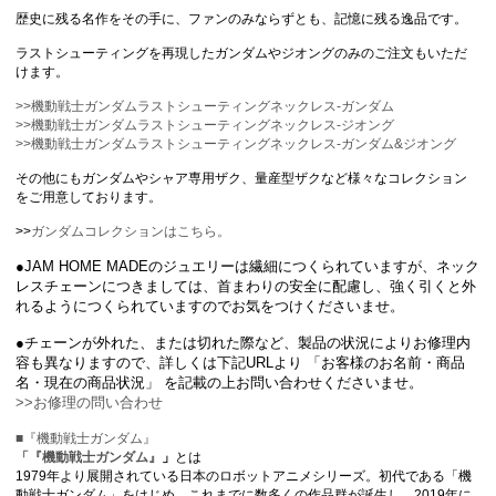
歴史に残る名作をその手に、ファンのみならずとも、記憶に残る逸品です。
ラストシューティングを再現したガンダムやジオングのみのご注文もいただ
けます。
>>機動戦士ガンダムラストシューティングネックレス-ガンダム
>>機動戦士ガンダムラストシューティングネックレス-ジオング
>>機動戦士ガンダムラストシューティングネックレス-ガンダム&ジオング
その他にもガンダムやシャア専用ザク、量産型ザクなど様々なコレクション
をご用意しております。
>>
ガンダムコレクションはこちら。
●JAM HOME MADEのジュエリーは繊細につくられていますが、ネック
レスチェーンにつきましては、首まわりの安全に配慮し、強く引くと外
れるようにつくられていますのでお気をつけくださいませ。
●チェーンが外れた、または切れた際など、製品の状況によりお修理内
容も異なりますので、詳しくは下記URLより 「お客様のお名前・商品
名・現在の商品状況」 を記載の上お問い合わせくださいませ。
>>お修理の問い合わせ
■『機動戦士ガンダム』
「
『機動戦士ガンダム』
」
とは
1979年より展開されている日本のロボットアニメシリーズ。初代である「機
動戦士ガンダム」をはじめ、これまでに数多くの作品群が誕生し、2019年に