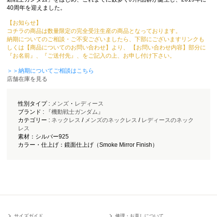
40周年を迎えました。
【お知らせ】
コチラの商品は数量限定の完全受注生産の商品となっております。
納期についてのご相談・ご不安ございましたら、下部にございますリンクも
しくは【商品についてのお問い合わせ】より、 【お問い合わせ内容】部分に
『お名前』、『ご送付先』、をご記入の上、お申し付け下さい。
＞＞納期についてご相談はこちら
店舗在庫を見る
性別タイプ :
メンズ
・
レディース
ブランド :
『機動戦士ガンダム』
カテゴリー :
ネックレス
/
メンズのネックレス
/
レディースのネック
レス
素材：シルバー925
カラー・仕上げ：鏡面仕上げ（Smoke Mirror Finish）
サイズガイド
修理・お直しについて