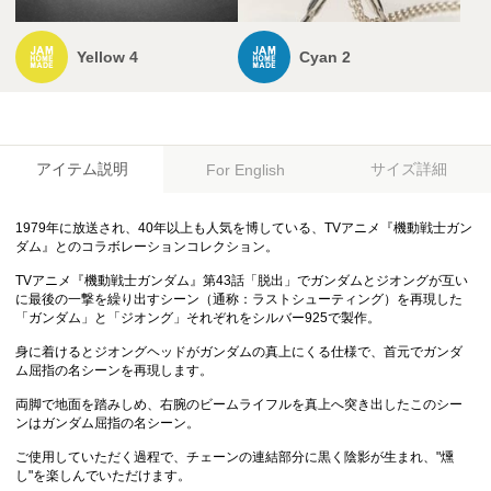
Yellow 4
Cyan 2
アイテム説明
サイズ詳細
For English
1979年に放送され、40年以上も人気を博している、TVアニメ『機動戦士ガン
ダム』とのコラボレーションコレクション。
TVアニメ『機動戦士ガンダム』第43話「脱出」でガンダムとジオングが互い
に最後の一撃を繰り出すシーン（通称：ラストシューティング）を再現した
「ガンダム」と「ジオング」それぞれをシルバー925で製作。
身に着けるとジオングヘッドがガンダムの真上にくる仕様で、首元でガンダ
ム屈指の名シーンを再現します。
両脚で地面を踏みしめ、右腕のビームライフルを真上へ突き出したこのシー
ンはガンダム屈指の名シーン。
ご使用していただく過程で、チェーンの連結部分に黒く陰影が生まれ、"燻
し"を楽しんでいただけます。