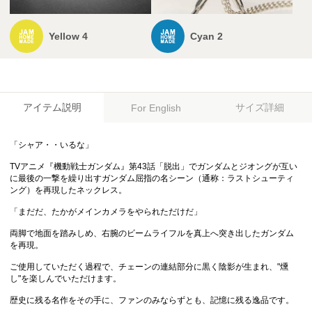
Yellow 4
Cyan 2
アイテム説明
サイズ詳細
For English
「シャア・・いるな」
TVアニメ『機動戦士ガンダム』第43話「脱出」でガンダムとジオングが互い
に最後の一撃を繰り出すガンダム屈指の名シーン（通称：ラストシューティ
ング）を再現したネックレス。
「まだだ、たかがメインカメラをやられただけだ」
両脚で地面を踏みしめ、右腕のビームライフルを真上へ突き出したガンダム
を再現。
ご使用していただく過程で、チェーンの連結部分に黒く陰影が生まれ、"燻
し"を楽しんでいただけます。
歴史に残る名作をその手に、ファンのみならずとも、記憶に残る逸品です。