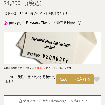
24,200
[ ご購入後、
1,100
円分 のポイントを獲得できます ]
なら
月々2,016円
から。分割手数料無料
新規会員登録ですぐに使える
2,000円分
のクーポンがもらえます
SILVER 受注生産：約2ヶ月後のお
カートに入れる
渡し
納期やサイズ他店在庫の確認などご相談下さい