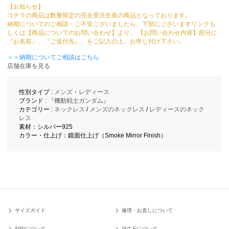
【お知らせ】
コチラの商品は数量限定の完全受注生産の商品となっております。
納期についてのご相談・ご不安ございましたら、下部にございますリンクも
しくは【商品についてのお問い合わせ】より、 【お問い合わせ内容】部分に
『お名前』、『ご送付先』、をご記入の上、お申し付け下さい。
＞＞納期についてご相談はこちら
店舗在庫を見る
性別タイプ :
メンズ
・
レディース
ブランド :
『機動戦士ガンダム』
カテゴリー :
ネックレス
/
メンズのネックレス
/
レディースのネック
レス
素材：シルバー925
カラー・仕上げ：鏡面仕上げ（Smoke Mirror Finish）
サイズガイド
修理・お直しについて
刻印について
誕生石について