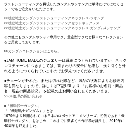
ラストシューティングを再現したガンダムやジオングは単体だけではなくセ
ットでもご注文をいただけます。
>>機動戦士ガンダムラストシューティングネックレス-ジオング
>>機動戦士ガンダムラストシューティングセットネックレス
>>機動戦士ガンダムラストシューティングネックレス-ガンダム&ジオング
その他にもガンダムやシャア専用ザク、量産型ザクなど様々なコレクション
をご用意しております。
>>
ガンダムコレクションはこちら。
●JAM HOME MADEのジュエリーは繊細につくられていますが、ネック
レスチェーンにつきましては、首まわりの安全に配慮し、強く引くと外
れるようにつくられていますのでお気をつけくださいませ。
●チェーンが外れた、または切れた際など、製品の状況によりお修理内
容も異なりますので、詳しくは下記URLより 「お客様のお名前・商品
名・現在の商品状況」 を記載の上お問い合わせくださいませ。
>>お修理の問い合わせ
■『機動戦士ガンダム』
「
『機動戦士ガンダム』
」
とは
1979年より展開されている日本のロボットアニメシリーズ。初代である「機
動戦士ガンダム」をはじめ、これまでに数多くの作品群が誕生し、2019年に
40周年を迎えました。