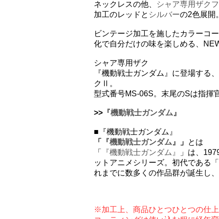
ネックレスの他、
シャア専用ザクフ
加工のレッドと
シルバー
の2色展開
ビンテージ加工を施したカラーコー
化で自分だけの味を楽しめる、NEW 
シャア専用ザク
『機動戦士ガンダム』に登場する、
クⅡ。
型式番号MS-06S。末尾のSは指
>>
『機動戦士ガンダム』
■『機動戦士ガンダム』
「
『機動戦士ガンダム』
」
とは
「
『機動戦士ガンダム』
」は、19
ットアニメシリーズ。初代である「
れまでに数多くの作品群が誕生し、2
※加工上、商品ひとつひとつの仕上