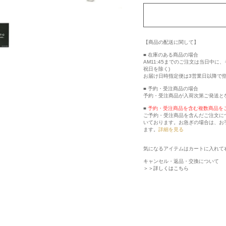
【商品の配送に関して】
■ 在庫のある商品の場合
AM11:45までのご注文は当日中
祝日を除く)
お届け日時指定便は3営業日以降で
■ 予約・受注商品の場合
予約・受注商品が入荷次第ご発送と
■
予約・受注商品を含む複数商品を
ご予約・受注商品を含んだご注文に
いております。お急ぎの場合は、お
ます。
詳細を見る
気になるアイテムはカートに入れて
キャンセル・返品・交換について
＞＞詳しくはこちら