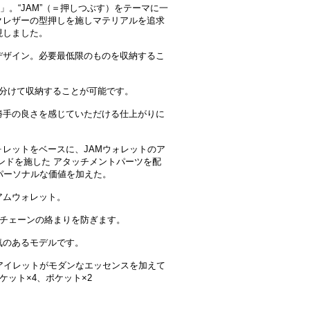
」。“JAM”（＝押しつぶす）をテーマに一
クレザーの型押しを施しマテリアルを追求
現しました。
デザイン。必要最低限のものを収納するこ
に分けて収納することが可能です。
勝手の良さを感じていただける仕上がりに
レットをベースに、JAMウォレットのア
ンドを施した アタッチメントパーツを配
パーソナルな価値を加えた。
アムウォレット。
トチェーンの絡まりを防ぎます。
気のあるモデルです。
アイレットがモダンなエッセンスを加えて
ケット×4、ポケット×2