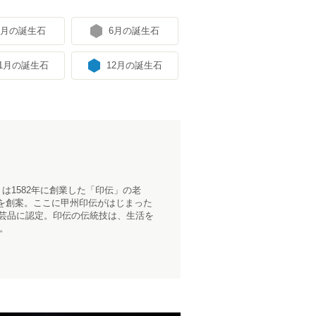
5月の誕生石
6月の誕生石
11月の誕生石
12月の誕生石
」は1582年に創業した「
印伝
」の老
を創案。ここに甲州印伝がはじまった
工芸品に認定。印伝の伝統技は、生活を
。