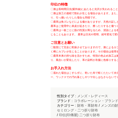
印伝の特徴
〇漆は長時間日光(紫外線)にあたると光沢が失われるこ
〇漆は加工の過程で割れが生じる場合があります。また
り、引っ掻いたりした場合も同様です。
〇鹿革は角ズレなどによる傷がありますが、天然の証し
鹿革はご使用中に表皮が起きたり、擦ったりすると傷つ
〇鹿革は一枚ごとに肌の性質が異なるため、浸染による
じることもあります。 鹿革は日光や照明、経年変化で変
ご注意とお願い
〇陰室にて完全に乾燥させておりますので、漆によるカ
く稀にカブレが生じることがあります。その場合は使用
〇鹿革本来の持ち味を活かすため、特別の色止め加工は
り、風合いが変化したり、革の染料が衣服に色移りする
お手入れ方法
〇濡れた場合はこすらずに、乾いた布で軽くたたいて水
ー、ワックスでの汚れ落としやツヤ出しはなさらないで
性別タイプ :
メンズ
・
レディース
ブランド :
コラボレーション・ブラン
カテゴリー :
財布・革財布
/
メンズの財
セミロング・二つ折り財布
/
印伝(印傳屋) 二つ折り財布