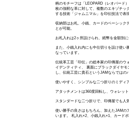
柄のモチーフは「LEOPARD（レオパード）
枚の強靭な革に対して、複数のエキゾチッ
する技術「ジャムニマル」を印伝技法で表
収納部はお札、小銭、カードのベーシック
とが可能。
お札入れは2ヶ所設けられ、紙幣を金額別
また、小銭入れ内にも中仕切りを設け使い
なっています。
伝統革工芸「印伝」の総本家の印傳屋のウォ
イデンティティ、 裏面にブラックダイヤモ
し、伝統工芸に貴石というJAMならではの
使いやすく、シンプルな二つ折りのミディ
アタッチメントは360度回転し、ウォレッ
スタンダードな二つ折りで、印傳屋でも人
使い勝手の良さはもちろん、加えたJAMの
います。 札入れ×2、小銭入れ×1、カードポ