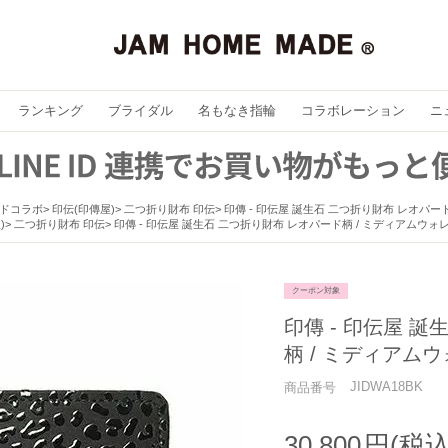
ランキング
ブライダル
名もなき指輪
コラボレーション
ニ
ドコラボ
印伝(印傳屋)
二つ折り財布 印伝
印傳 - 印伝屋 誕生石 二つ折り財布 レオパー
)
二つ折り財布 印伝
印傳 - 印伝屋 誕生石 二つ折り財布 レオパード柄 / ミディアムウォ
クーポン対象
印傳 - 印伝屋 
柄 / ミディアム
JIDWA18BK
商品番号
30,800