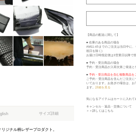
【商品の配送に関して】
■ 在庫のある商品の場合
AM11:45までのご注文は当日中
祝日を除く)
お届け日時指定便は3営業日以降で
■ 予約・受注商品の場合
予約・受注商品が入荷次第ご発送と
■
予約・受注商品を含む複数商品を
ご予約・受注商品を含んだご注文に
いております。お急ぎの場合は、お
ます。
詳細を見る
気になるアイテムはカートに入れて
キャンセル・返品・交換について
＞＞詳しくはこちら
サイズ詳細
glish
オリジナル柄レザープロダクト。