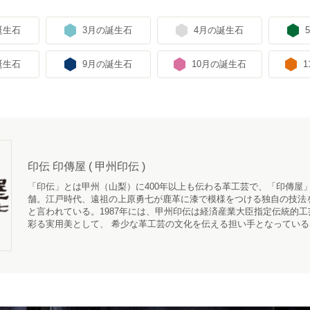
誕生石
3月の誕生石
4月の誕生石
誕生石
9月の誕生石
10月の誕生石
印伝 印傳屋 ( 甲州印伝 )
「印伝」とは甲州（山梨）に400年以上も伝わる革工芸で、「
印傳屋
舗。江戸時代、遠祖の上原勇七が鹿革に漆で模様をつける独自の技法
と言われている。1987年には、甲州印伝は経済産業大臣指定伝統的
彩る実用美として、 希少な革工芸の文化を伝える担い手となっている