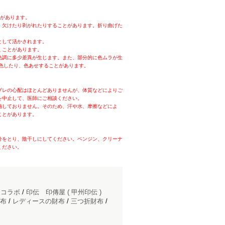
とがあります。
、欠けたり剥がれたりすることがあります。折り曲げた
として活かされます。
くことがあります。
色調に多少差異が生じます。また、部分的に色ムラが生
色したり、色あせすることがあります。
ブレの心配はほとんどありませんが、体質などによりご
を中止して、医師にご相談ください。
施しておりません。そのため、汗や水、摩擦などによ
ことがあります。
分をとり、陰干しにしてください。ベンジン、クリーナ
ください。
ドコラボ
/
印伝 印傳屋 ( 甲州印伝 )
布
/
レディースの財布
/
三つ折財布
/