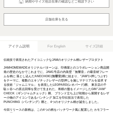
納期やサイズ他店在庫の確認などご相談下さい
店舗在庫を見る
アイテム説明
サイズ詳細
For English
伝統技で表現されたアイコニックなJAMのオリジナル柄レザープロダクト
JAMHOMEMADEオリジナルパターンは、印傳屋とのコラボレーション商品開
発の歴史のなかでこれまでに、JAM1号店の内装壁「無響音」の吸音材フレー
ムを柄に 落とし込んだ
ANECHOIC(無響室)柄
に始まり、“JAM”(=押しつぶす)
をテーマに、複数のエキゾチックレザーの型押しを施しマテリアルを追求 す
る技術「ジャムニマル」 を表現した
LEOPARD(レオパード)柄
、 東京店の千
駄ヶ谷への原点回帰を受けて生まれた、将棋の盤をイメージした
GIN"JAM"
CHECK（ギンジャムチェック）柄
、 ブランド立ち上げ初期から展開するレザ
ー小物のアイコンであるパンチング 加工を印伝技法で表現した
PUNCHING（パンチング）柄
と、4つのオリジナル柄が誕生しました。
今回リリースの新柄は、この4つの柄をパッチワーク風に配置した カモフラー