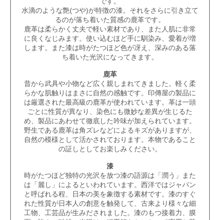
です。
水滴のような艶(つや)が特徴の漆。それをさらに引き立て
るのが落ち着いた質感の鹿革です。
鹿革は柔らかく丈夫で軽い素材であり、また人肌に非常
に良くなじみます。使い込むほど手に馴染み、愛着が増
します。また漆は時がたつほど色が冴え、深みのある落
ち着いた光沢になってきます。
鹿革
昔から武具や小物など広く親しまれてきました。軽く柔
らかな肌触りはまさに自然の感触です。
印傳屋
の製品に
は厳選された最高級の鹿革が使われています。革は一頭
ごとに性質が異なり、染色にも微妙な差異が生じるた
め、製品にあわせて徹底した吟味が加えられています。
野生である鹿革は角ズレなどによるキズがありますが、
自然の模様として活かされております。本物であること
の証しとしてお楽しみください。
漆
時がたつほど独特の光沢を放つ漆の語源は「潤う」また
は「麗し」によるといわれています。西洋ではジャパン
と呼ばれる程、日本の美を象徴する素材です。漆のすぐ
れた性質が日本人の創意を触発して、古来より様々な細
工物、工芸品が生みだされました。漆のもつ接着力、膜