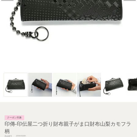
クーポン対象
印傳-印伝屋二つ折り財布親子がま口財布山梨カモフラ
柄
JIDWA51BK
商品番号