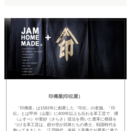
印傳屋(印伝屋）
「
印傳屋
」は1582年に創業した「
印伝
」の老舗。「
印
伝
」とは甲州（山梨）に400年以上も伝わる革工芸で、燻
（ふすべ）や更紗（さらさ）技法を用いた鹿革に模様を
つける革工芸は、鎧や兜が武将たちの勇士、戦国時代を
飾ってきました。 江戸時代、遠祖 上原勇七が鹿革に漆で