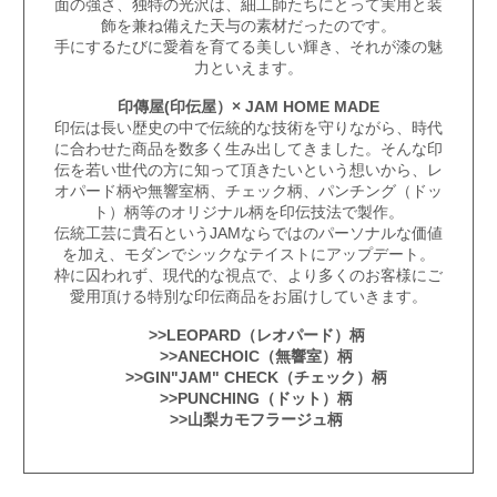
面の強さ、独特の光沢は、細工師たちにとって実用と装
飾を兼ね備えた天与の素材だったのです。
手にするたびに愛着を育てる美しい輝き、それが漆の魅
力といえます。
印傳屋(印伝屋）× JAM HOME MADE
印伝
は長い歴史の中で伝統的な技術を守りながら、時代
に合わせた商品を数多く生み出してきました。そんな印
伝を若い世代の方に知って頂きたいという想いから、レ
オパード柄や無響室柄、チェック柄、パンチング（ドッ
ト）柄等のオリジナル柄を印伝技法で製作。
伝統工芸に貴石というJAMならではのパーソナルな価値
を加え、モダンでシックなテイストにアップデート。
枠に囚われず、現代的な視点で、より多くのお客様にご
愛用頂ける特別な印伝商品をお届けしていきます。
>>LEOPARD（レオパード）柄
>>ANECHOIC（無響室）柄
>>GIN"JAM" CHECK（チェック）柄
>>PUNCHING（ドット）柄
>>山梨カモフラージュ柄