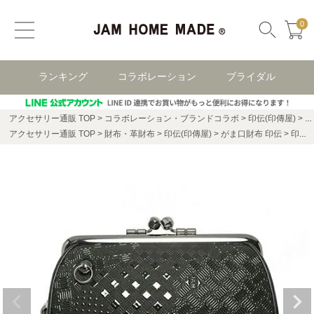
0
ランキング
コラボレーション
ブライダル
アクセサリー通販 TOP
コラボレーション・ブランドコラボ
印伝(印傳屋)
が
アクセサリー通販 TOP
財布・革財布
印伝(印傳屋)
がま口財布 印伝
印傳 - 印伝屋 二つ折り財布 親子 がま口財布 山梨 カモフラ柄