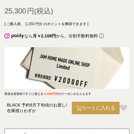
25,300
[ ご購入後、
1,150
円分 のポイントを獲得できます ]
なら
月々2,108円
から。分割手数料無料
新規会員登録ですぐに使える
2,000円分
のクーポンがもらえます
BLACK 予約9月下旬頃のお渡し
カートに入れる
在庫残りわずか