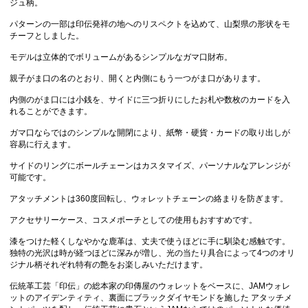
ジュ柄。
パターンの一部は印伝発祥の地へのリスペクトを込めて、山梨県の形状をモ
チーフとしました。
モデルは立体的でボリュームがあるシンプルなガマ口財布。
親子がま口の名のとおり、開くと内側にもう一つがま口があります。
内側のがま口には小銭を、サイドに三つ折りにしたお札や数枚のカードを入
れることができます。
ガマ口ならではのシンプルな開閉により、紙幣・硬貨・カードの取り出しが
容易に行えます。
サイドのリングにボールチェーンはカスタマイズ、パーソナルなアレンジが
可能です。
アタッチメントは360度回転し、ウォレットチェーンの絡まりを防ぎます。
アクセサリーケース、コスメポーチとしての使用もおすすめです。
漆をつけた軽くしなやかな鹿革は、丈夫で使うほどに手に馴染む感触です。
独特の光沢は時が経つほどに深みが増し、光の当たり具合によって4つのオリ
ジナル柄それぞれ特有の艶をお楽しみいただけます。
伝統革工芸「印伝」の総本家の印傳屋のウォレットをベースに、JAMウォレ
ットのアイデンティティ、裏面にブラックダイヤモンドを施した アタッチメ