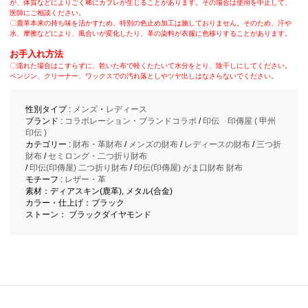
が、体質などによりごく稀にカブレが生じることがあります。その場合は使用を中止して、
医師にご相談ください。
〇鹿革本来の持ち味を活かすため、特別の色止め加工は施しておりません。そのため、汗や
水、摩擦などにより、風合いが変化したり、革の染料が衣服に色移りすることがあります。
お手入れ方法
〇濡れた場合はこすらずに、乾いた布で軽くたたいて水分をとり、陰干しにしてください。
ベンジン、クリーナー、ワックスでの汚れ落としやツヤ出しはなさらないでください。
性別タイプ :
メンズ
・
レディース
ブランド :
コラボレーション・ブランドコラボ
/
印伝 印傳屋 ( 甲州
印伝 )
カテゴリー :
財布・革財布
/
メンズの財布
/
レディースの財布
/
三つ折
財布
/
セミロング・二つ折り財布
/
印伝(印傳屋) 二つ折り財布
/
印伝(印傳屋) がま口財布 財布
モチーフ :
レザー・革
素材：ディアスキン(鹿革), メタル(合金)
カラー・仕上げ：ブラック
ストーン： ブラックダイヤモンド