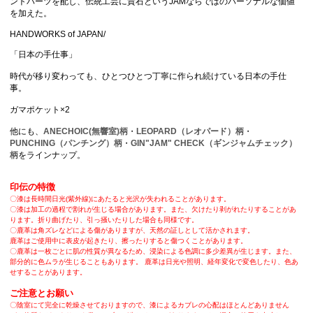
ントパーツを配し、伝統工芸に貴石というJAMならではのパーソナルな価値
を加えた。
HANDWORKS of JAPAN/
「日本の手仕事」
時代が移り変わっても、ひとつひとつ丁寧に作られ続けている日本の手仕
事。
ガマポケット×2
他にも、
ANECHOIC(無響室)柄
・
LEOPARD（レオパード）柄
・
PUNCHING（パンチング）柄
・
GIN"JAM" CHECK（ギンジャムチェック）
柄
をラインナップ。
印伝の特徴
〇漆は長時間日光(紫外線)にあたると光沢が失われることがあります。
〇漆は加工の過程で割れが生じる場合があります。また、欠けたり剥がれたりすることがあ
ります。折り曲げたり、引っ掻いたりした場合も同様です。
〇鹿革は角ズレなどによる傷がありますが、天然の証しとして活かされます。
鹿革はご使用中に表皮が起きたり、擦ったりすると傷つくことがあります。
〇鹿革は一枚ごとに肌の性質が異なるため、浸染による色調に多少差異が生じます。また、
部分的に色ムラが生じることもあります。 鹿革は日光や照明、経年変化で変色したり、色あ
せすることがあります。
ご注意とお願い
〇陰室にて完全に乾燥させておりますので、漆によるカブレの心配はほとんどありません