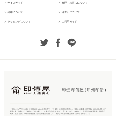
サイズガイド
修理・お直しについて
刻印について
誕生石について
ラッピングについて
ご利用ガイド
印伝 印傳屋 ( 甲州印伝 )
「印伝」とは甲州（山梨）に400年以上も伝わる革工芸で、「
印傳屋
」は1582年に創業した「
印伝
」の老舗。江戸時代、遠祖の上原勇七が
鹿革に漆で模様をつける独自の技法を創案。ここに甲州印伝がはじまったと言われている。1987年には、甲州印伝は経済産業大臣指定伝
統的工芸品に認定。印伝の伝統技は、生活を彩る実用美として、 希少な革工芸の文化を伝える担い手となっている。