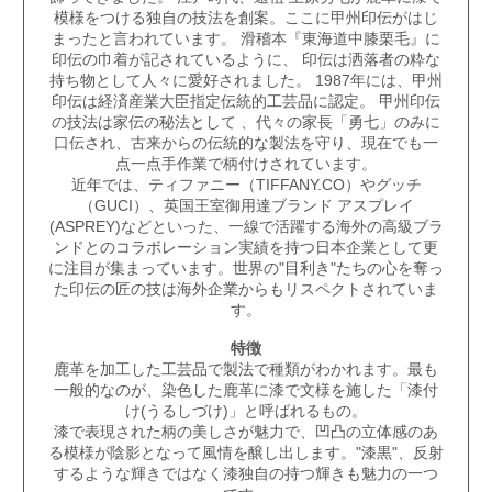
模様をつける独自の技法を創案。ここに
甲州印伝
がはじ
まったと言われています。 滑稽本『東海道中膝栗毛』に
印伝
の巾着が記されているように、
印伝
は洒落者の粋な
持ち物として人々に愛好されました。 1987年には、
甲州
印伝
は経済産業大臣指定伝統的工芸品に認定。
甲州印伝
の技法は家伝の秘法として 、代々の家長「勇七」のみに
口伝され、古来からの伝統的な製法を守り、現在でも一
点一点手作業で柄付けされています。
近年では、ティファニー（TIFFANY.CO）やグッチ
（GUCI）、英国王室御用達ブランド アスプレイ
(ASPREY)などといった、一線で活躍する海外の高級ブラ
ンドとのコラボレーション実績を持つ日本企業として更
に注目が集まっています。世界の"目利き"たちの心を奪っ
た印伝の匠の技は海外企業からもリスペクトされていま
す。
特徴
鹿革を加工した工芸品で製法で種類がわかれます。最も
一般的なのが、染色した鹿革に漆で文様を施した「漆付
け(うるしづけ)」と呼ばれるもの。
漆で表現された柄の美しさが魅力で、凹凸の立体感のあ
る模様が陰影となって風情を醸し出します。"漆黒"、反射
するような輝きではなく漆独自の持つ輝きも魅力の一つ