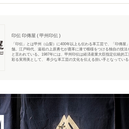
印伝 印傳屋 ( 甲州印伝 )
「印伝」とは甲州（山梨）に400年以上も伝わる革工芸で、「
印傳屋
舗。江戸時代、遠祖の上原勇七が鹿革に漆で模様をつける独自の技法
と言われている。1987年には、甲州印伝は経済産業大臣指定伝統的
彩る実用美として、 希少な革工芸の文化を伝える担い手となっている