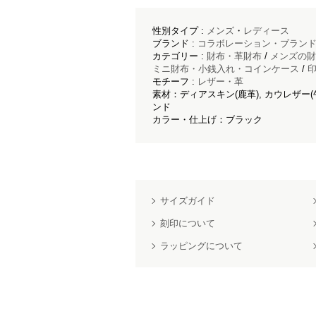
性別タイプ :
メンズ
・
レディース
ブランド :
コラボレーション・ブラン
カテゴリー :
財布・革財布
/
メンズの財
ミニ財布・小銭入れ・コインケース
/
印
モチーフ :
レザー・革
素材：ディアスキン(鹿革), カウレザー(
ンド
カラー・仕上げ：ブラック
サイズガイド
刻印について
ラッピングについて