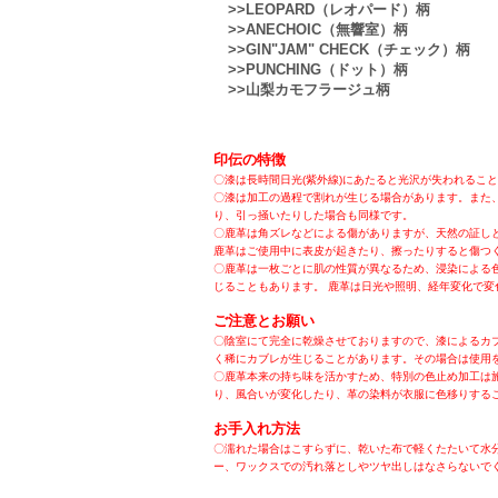
>>LEOPARD（レオパード）柄
>>ANECHOIC（無響室）柄
>>GIN"JAM" CHECK（チェック）柄
>>PUNCHING（ドット）柄
>>山梨カモフラージュ柄
印伝の特徴
〇漆は長時間日光(紫外線)にあたると光沢が失われるこ
〇漆は加工の過程で割れが生じる場合があります。また
り、引っ掻いたりした場合も同様です。
〇鹿革は角ズレなどによる傷がありますが、天然の証し
鹿革はご使用中に表皮が起きたり、擦ったりすると傷つ
〇鹿革は一枚ごとに肌の性質が異なるため、浸染による
じることもあります。 鹿革は日光や照明、経年変化で変
ご注意とお願い
〇陰室にて完全に乾燥させておりますので、漆によるカ
く稀にカブレが生じることがあります。その場合は使用
〇鹿革本来の持ち味を活かすため、特別の色止め加工は
り、風合いが変化したり、革の染料が衣服に色移りする
お手入れ方法
〇濡れた場合はこすらずに、乾いた布で軽くたたいて水
ー、ワックスでの汚れ落としやツヤ出しはなさらないで