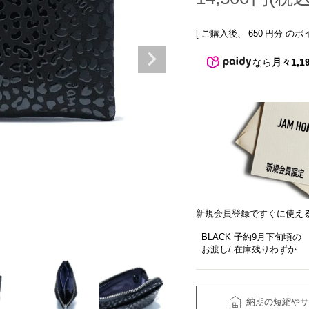
[ ご購入後、
650
円分 のポ
なら
月々1,1
新規会員登録ですぐに使え
BLACK 予約9月下旬頃の
お渡し
在庫残りわずか
納期の短縮やサ