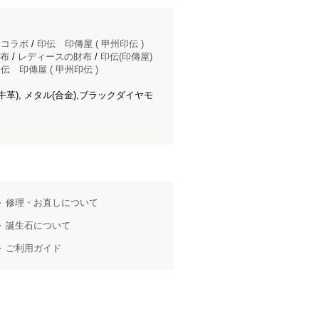
ドコラボ
/
印伝 印傳屋 ( 甲州印伝 )
布
/
レディースの財布
/
印伝(印傳屋)
伝 印傳屋 ( 甲州印伝 )
牛革), メタル(合金),ブラックダイヤモ
修理・お直しについて
誕生石について
ご利用ガイド