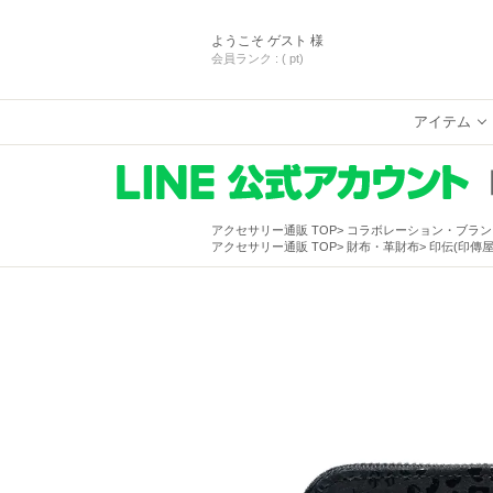
ようこそ
ゲスト 様
会員ランク :
( pt)
アイテム
アクセサリー通販 TOP
コラボレーション・ブラン
アクセサリー通販 TOP
財布・革財布
印伝(印傳屋