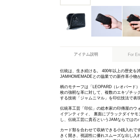
アイテム説明
For En
伝統は、生き続ける。 400年以上の歴史を
JAMHOMEMADEとの協業での新作革小
柄のモチーフは「LEOPARD（レオパード）
枚の強靭な革に対して、複数のエキゾチッ
する技術「ジャムニマル」を印伝技法で表
伝統革工芸「印伝」の総本家の印傳屋のウォ
イデンティティ、 裏面にブラックダイヤモ
し、伝統工芸に貴石というJAMならではの
カード類を合わせて収納できる小銭入れで
きく開き、視認性に優れスムーズな出し入