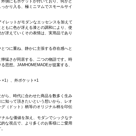
。外側にもポケットが付いており、何かと
しっかり入る、極ミニマムでスモールサイ
。
アイレットがモダンなエッセンスを加えて
とともに色が冴える漆との調和により、使
艶が冴えていくその表情は、実用品であり
ひとつに重ね、静かに主張する存在感へと
と獰猛さが同居する、二つの物語です。時
思想。JAMHOMEMADEが提案する、
×1）、外ポケット×1
ながら、時代に合わせた商品を数多く生み
方に知って頂きたいという想いから、レオ
ング（ドット）柄等のオリジナル柄を印伝
ソナルな価値を加え、モダンでシックなテ
代的な視点で、より多くのお客様にご愛用
す。