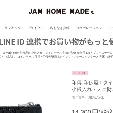
ランキング
ブライダル
名もなき指輪
コラボレーション
ニ
ドコラボ
印伝(印傳屋)
小銭入れ・コインケース 印伝
印傳-印伝屋 Lタイプファスナーコ
)
小銭入れ・コインケース 印伝
印傳-印伝屋 Lタイプファスナーコインケース RED×WHI
クーポン対象
印傳-印伝屋 Lタ
小銭入れ・ミニ財
JIDWA70L
商品番号
14,300