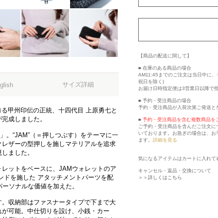
【商品の配送に関して】
■ 在庫のある商品の場合
AM11:45までのご注文は当日中
祝日を除く)
サイズ詳細
glish
お届け日時指定便は3営業日以降で
■ 予約・受注商品の場合
予約・受注商品が入荷次第ご発送と
誇る甲州印伝の正統、十四代目 上原勇七と
物が完成しました。
■
予約・受注商品を含む複数商品を
ご予約・受注商品を含んだご注文に
いております。お急ぎの場合は、お
」。“JAM”（＝押しつぶす）をテーマに一
ます。
詳細を見る
クレザーの型押しを施しマテリアルを追求
現しました。
気になるアイテムはカートに入れて
レットをベースに、JAMウォレットのア
キャンセル・返品・交換について
ンドを施した アタッチメントパーツを配
＞＞詳しくはこちら
パーソナルな価値を加えた。
す。収納部はファスナータイプで下まで大
れが可能。中仕切りを設け、小銭・カー