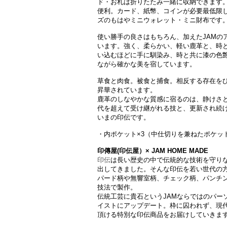
ド・お札は折りたたみ一緒に収納できます
便利。カード、紙幣、コインが必要最低限
ズのもはやミニウォレット・ミニ財布です
使い勝手の良さはもちろん、加えたJAMの
います。強く、柔らかい、軽い鹿革と、時
い込むほどに手に馴染み、時と共に漆の色
ながら確かな美を宿しています。
草食と肉食。被食と捕食。相反する存在を
昇華されています。
鹿革のしなやかな質感に宿るのは、静けさ
代を超えて受け継がれる技と、更新され続ける
いまの印伝です。
・内ポケット×3（中仕切りを兼ねたポケット
印傳屋(印伝屋）× JAM HOME MADE
印伝
は長い歴史の中で伝統的な技術を守り
出してきました。そんな印伝を若い世代の
パード柄や無響室柄、チェック柄、パンチ
技法で製作。
伝統工芸に貴石というJAMならではのパー
イストにアップデート。枠に囚われず、現
頂ける特別な印伝商品をお届けしていきま