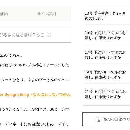
13号 受注生産：約2ヶ月
サイズ詳細
glish
後のお渡し
15号 予約9月下旬頃のお
渡し
在庫残りわずか
17号 予約9月下旬頃のお
ぬいぐるみ 。
渡し
在庫残りわずか
出るはちみつのシズル感をモチーフにした
19号 予約9月下旬頃のお
渡し
在庫残りわずか
クターのひとり、くまのプーさんのジュエ
21号 予約9月下旬頃のお
 day for doingnothing（なんにもしないでのん
渡し
在庫残りわずか
息つきたくなるような物語の、あまーい世
納期の短縮やサ
コーディネートにも自然になじみ、デイリ