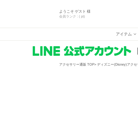
ようこそ
ゲスト 様
会員ランク :
( pt)
アイテム
アクセサリー通販 TOP
ディズニー(Disney)アク