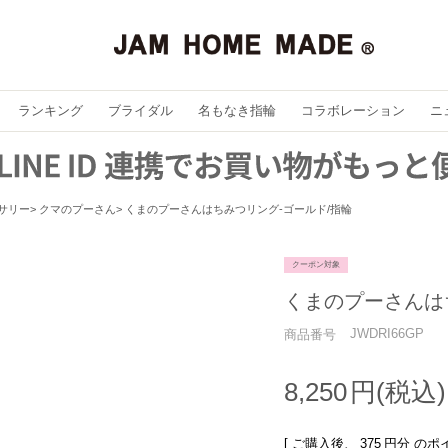
ランキング
ブライダル
名もなき指輪
コラボレーション
ニ
セサリー
クマのプーさん
くまのプーさんはちみつリング-ゴールド/指輪
クーポン対象
くまのプーさんは
JWDRI66GP
商品番号
8,250
[ ご購入後、
375
円分 のポ