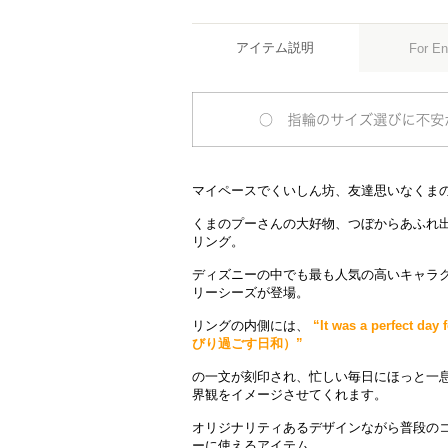
アイテム説明
For En
マイペースでくいしん坊、友達思いなくまの
くまのプーさんの大好物、つぼからあふれ
リング。
ディズニーの中でも最も人気の高いキャラ
リーシーズが登場。
リングの内側には、
“It was a perfect
びり過ごす日和）”
の一文が刻印され、忙しい毎日にほっと一
界観をイメージさせてくれます。
オリジナリティあるデザインながら普段の
ーに使えるアイテム。