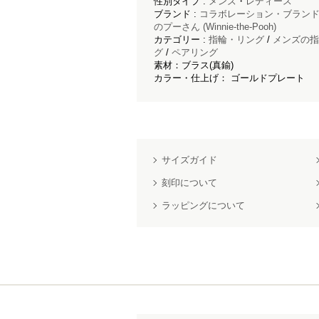
性別タイプ :
メンズ
・
レディース
ブランド :
コラボレーション・ブラン
のプーさん (Winnie-the-Pooh)
カテゴリー :
指輪・リング
/
メンズの指
グ
/
ペアリング
素材：ブラス(真鍮)
カラー・仕上げ： ゴールドプレート
サイズガイド
刻印について
ラッピングについて