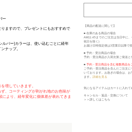
バー
【商品の配送に関して】
なりますので、プレゼントにもおすすめで
■ 在庫のある商品の場合
AM11:45までのご注文は当日中
祝日を除く)
シルバー)カラーは、使い込むごとに経年
お届け日時指定便は3営業日以降で
インナップ。
■ 予約・受注商品の場合
予約・受注商品が入荷次第ご発送と
■
予約・受注商品を含む複数商品を
ご予約・受注商品を含んだご注文に
いております。お急ぎの場合は、お
ます。
詳細を見る
味を増していきます。
気になるアイテムはカートに入れて
わず、コーティングが剥がれ地のお色味が
キャンセル・返品・交換について
候により、経年変化に個体差が表れてきま
＞＞詳しくはこちら