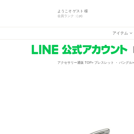
ようこそ
ゲスト 様
会員ランク :
( pt)
アイテム
アクセサリー通販 TOP
ブレスレット ・ バングル