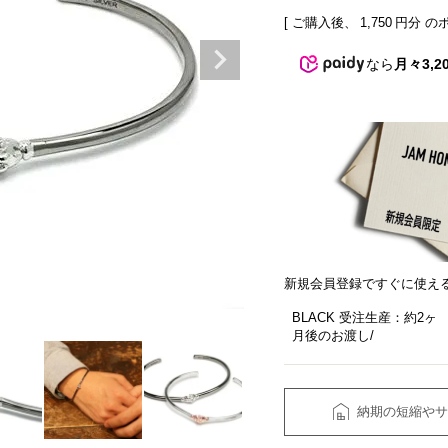
[ ご購入後、
1,750
円分 の
なら
月々3,2
新規会員登録ですぐに使え
BLACK 受注生産：約2ヶ
月後のお渡し
納期の短縮やサ