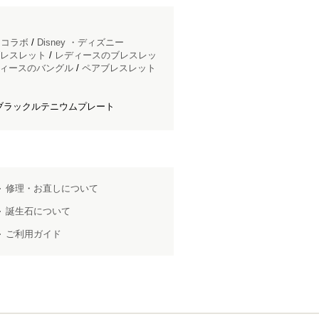
ドコラボ
/
Disney ・ディズニー
レスレット
/
レディースのブレスレッ
ィースのバングル
/
ペアブレスレット
 ブラックルテニウムプレート
修理・お直しについて
誕生石について
ご利用ガイド