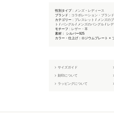
性別タイプ :
メンズ
・
レディース
ブランド :
コラボレーション・ブラン
カテゴリー :
ブレスレット
/
メンズのブ
ト
/
バングル
/
メンズのバングル
/
レデ
モチーフ :
レザー・革
素材： シルバー925
カラー・仕上げ：ロジウムプレート ×
サイズガイド
刻印について
ラッピングについて