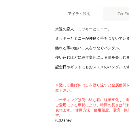
アイテム説明
For En
永遠の恋人、ミッキーとミニー。
ミッキーとミニーが仲良く手をつないでい
離れる事の無い二人をつなぐバングル。
使い込むほどに経年変化による味を楽しむ
記念日やギフトにもおススメのバングルで
※激しく曲げ伸ばしを繰り返すと金属疲労
意下さい。
コーティングは使い込む程に経年変化し、
ご愛用による摩耗により、時間の長さは問
表れます。 使用方法、使用頻度、環境、気
す。
(C)Disney