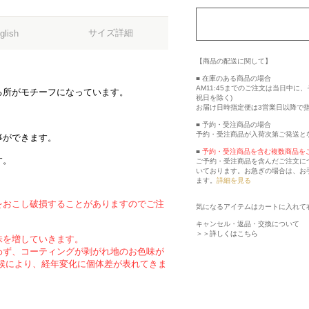
サイズ詳細
glish
【商品の配送に関して】
■ 在庫のある商品の場合
AM11:45までのご注文は当日中
る所がモチーフになっています。
祝日を除く)
お届け日時指定便は3営業日以降で
■ 予約・受注商品の場合
予約・受注商品が入荷次第ご発送と
事ができます。
■
予約・受注商品を含む複数商品を
す。
ご予約・受注商品を含んだご注文に
いております。お急ぎの場合は、お
ます。
詳細を見る
をおこし破損することがありますのでご注
気になるアイテムはカートに入れて
キャンセル・返品・交換について
＞＞詳しくはこちら
味を増していきます。
わず、コーティングが剥がれ地のお色味が
候により、経年変化に個体差が表れてきま