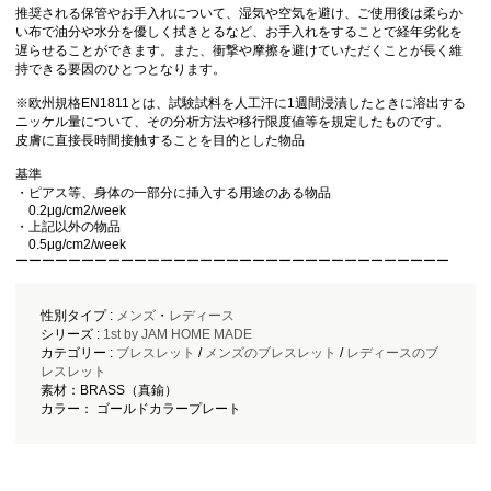
推奨される保管やお手入れについて、湿気や空気を避け、ご使用後は柔らか
い布で油分や水分を優しく拭きとるなど、お手入れをすることで経年劣化を
遅らせることができます。 また、衝撃や摩擦を避けていただくことが長く維
持できる要因のひとつとなります。
※欧州規格EN1811とは、試験試料を人工汗に1週間浸漬したときに溶出する
ニッケル量について、その分析方法や移行限度値等を規定したものです。
皮膚に直接長時間接触することを目的とした物品
基準
・ピアス等、身体の一部分に挿入する用途のある物品
0.2μg/cm2/week
・上記以外の物品
0.5μg/cm2/week
ーーーーーーーーーーーーーーーーーーーーーーーーーーーーーーーーー
性別タイプ :
メンズ
・
レディース
シリーズ :
1st by JAM HOME MADE
カテゴリー :
ブレスレット
/
メンズのブレスレット
/
レディースのブ
レスレット
素材：BRASS（真鍮）
カラー： ゴールドカラープレート