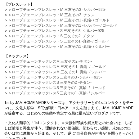
【ブレスレット】
＞＞
ロープチェーンブレスレットM 三友その3 -シルバー925-
＞＞
ロープチェーンブレスレットM 三友その2 -チタン-
＞＞
ロープチェーンブレスレットM 三友その1 -真鍮- / ゴールド
＞＞
ロープチェーンブレスレットM 三友その1 -シルバー- / ゴールド
＞＞
ロープチェーンブレスレットS 三友その3 -シルバー925-
＞＞
ロープチェーンブレスレットS 三友その2 -チタン-
＞＞
ロープチェーンブレスレットS 三友その1 -真鍮- / ゴールド
＞＞
ロープチェーンブレスレットM 三友その1 -真鍮- / シルバー
【ネックレス】
＞＞
ロープチェーンネックレスM 三友その2 -チタン-
＞＞
ロープチェーンネックレスM 三友その1 -真鍮- / ゴールド
＞＞
ロープチェーンネックレスM 三友その1 -真鍮- / シルバー
＞＞
ロープチェーンネックレスS 三友その3 -シルバー925-
＞＞
ロープチェーンネックレスS 三友その2 -チタン-
＞＞
ロープチェーンネックレスS 三友その1 -真鍮- / ゴールド
＞＞
ロープチェーンネックレスS 三友その1 -真鍮- / シルバー
1st by JAM HOME MADEシリーズは、アクセサリーとの1stコンタクトをテー
マに、文化人類学・SF的解釈・日本アニメ史を踏まえて、JAM HOME MADE
が提案する、はじめての衝動を肯定する肌に最も近いプロダクトです。
・文化人類学的「1stコンタクト」＝未接触部族や異文明との出会いは、しば
しば破壊と再生が伴う。理解されない価値観。伝わらない感情。未知との出
会いは常に摩擦から始まる。そして、逆に“自分自身が何者か”を問うきっかけ
になっている。