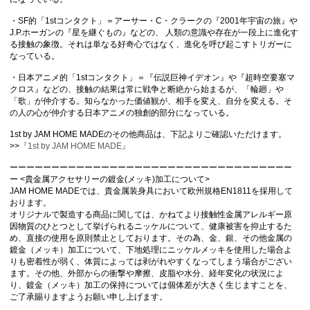
・SF的「1stコンタクト」＝アーサー・C・クラークの『2001年宇宙の旅』や
J.P.ホーガンの『星を継ぐもの』などの、 人類の意識や存在が一段上に進化す
る接触の象徴。それは単なる好奇心ではなく、進化を呼び起こすトリガーに
なっている。
・日本アニメ的「1stコンタクト」＝『伝説巨神イデオン』や『超時空要塞マ
クロス』などの、接触の結果は常に戦争と断絶から始まるが、「輪廻」や
「歌」が仲介する。知らなかった価値観が、相手を変え、自分を変える。そ
の人の心が仲介する日本アニメの独創的部分になっている。
1st by JAM HOME MADEのその他商品は、下記よりご確認いただけます。
>>
『1st by JAM HOME MADE』
ーーーーーーーーーーーーーーーーーーーーーーーーーーーーーーーーーー
ー <貴金属アクセサリーの鍍金(メッキ)加工について>
JAM HOME MADEでは、貴金属装身具において欧州規格EN1811を採用して
おります。
オリジナルで製造する商品に関しては、かねてより接触性金属アレルギー原
因物質のひとつとして挙げられるニッケルについて、健康被害を抑止するた
め、直接の使用を原則禁止としております。その為、金、銀、その他金属の
鍍金（メッキ）加工について、下地処理にニッケルメッキを使用した場合よ
りも密着性が弱く、体質によっては剥がれやすくなってしまう場合がござい
ます。その他、外部からの衝撃や摩擦、皮脂や水分、経年変化の状況によ
り、鍍金（メッキ）加工の保持については個体差が大きく生じますことを、
ご了承賜りますようお願い申し上げます。