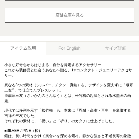
店舗在庫を見る
アイテム説明
サイズ詳細
For English
小さな好奇心からはじまる、自分を肯定するアクセサリー
これから装飾品と出会うあなたへ贈る、1stコンタクト・ジュエリーアクセサ
リー。
異なる3つの素材（シルバー、チタン、真鍮）を、デザインを変えずに「歳寒
※
三友
」で仕立てたブレスレット。
※歳寒三友（さいかんのさんゆう）とは、松竹梅の起源とされる水墨画の画
題。
現代では序列を示す「松竹梅」も、本来は「忍耐・高潔・再生」を象徴する
吉祥の三友でした。
それぞれの素材に、「祝い」と「祈り」のカタチに仕上げました。
■SILVER / PINE（松）
銀は、長い時間をかけて風合いを深める素材。静かな強さと不老長寿の象徴