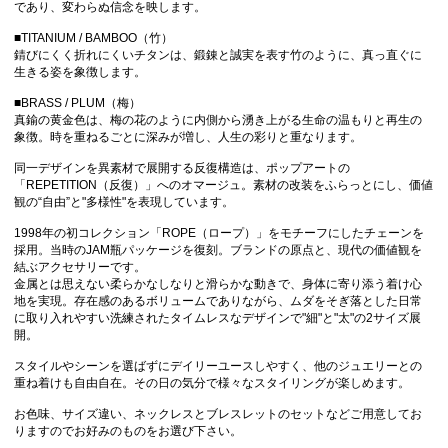
であり、変わらぬ信念を映します。
■TITANIUM / BAMBOO（竹）
錆びにくく折れにくいチタンは、鍛錬と誠実を表す竹のように、真っ直ぐに
生きる姿を象徴します。
■BRASS / PLUM（梅）
真鍮の黄金色は、梅の花のように内側から湧き上がる生命の温もりと再生の
象徴。時を重ねるごとに深みが増し、人生の彩りと重なります。
同一デザインを異素材で展開する反復構造は、ポップアートの
「REPETITION（反復）」へのオマージュ。素材の改装をふらっとにし、価値
観の“自由”と"多様性"を表現しています。
1998年の初コレクション「ROPE（ロープ）」をモチーフにしたチェーンを
採用。当時のJAM瓶パッケージを復刻。ブランドの原点と、現代の価値観を
結ぶアクセサリーです。
金属とは思えない柔らかなしなりと滑らかな動きで、身体に寄り添う着け心
地を実現。存在感のあるボリュームでありながら、ムダをそぎ落とした日常
に取り入れやすい洗練されたタイムレスなデザインで"細"と"太"の2サイズ展
開。
スタイルやシーンを選ばずにデイリーユースしやすく、他のジュエリーとの
重ね着けも自由自在。その日の気分で様々なスタイリングが楽しめます。
お色味、サイズ違い、ネックレスとブレスレットのセットなどご用意してお
りますのでお好みのものをお選び下さい。