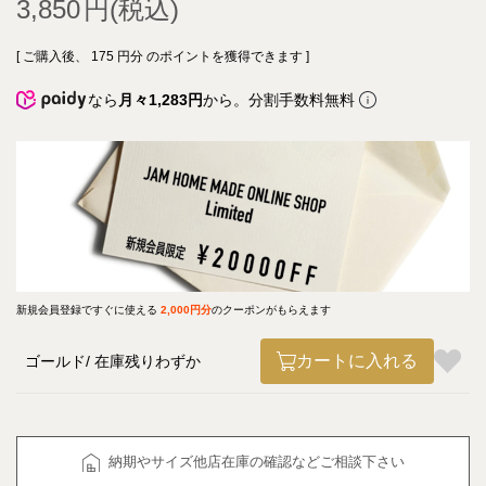
3,850
[ ご購入後、
175
円分 のポイントを獲得できます ]
なら
月々1,283円
から。分割手数料無料
新規会員登録ですぐに使える
2,000円分
のクーポンがもらえます
カートに入れる
ゴールド
在庫残りわずか
納期やサイズ他店在庫の確認などご相談下さい