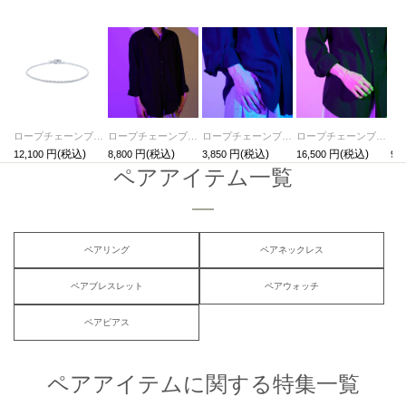
ロープチェーンブレスレットS 三友その3 -シルバー925-
ロープチェーンブレスレットS 三友その2 -チタン-
ロープチェーンブレスレットS 三友その1 -真鍮- / シルバー
ロープチェーンブレスレットM 三友その3 -シルバー925-
12,100
8,800
3,850
16,500
9,9
ペアアイテム一覧
ペアリング
ペアネックレス
ペアブレスレット
ペアウォッチ
ペアピアス
ペアアイテムに関する特集一覧