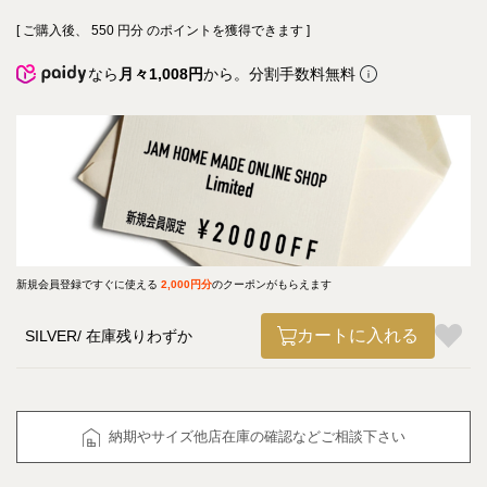
[ ご購入後、
550
円分 のポイントを獲得できます ]
なら
月々1,008円
から。分割手数料無料
新規会員登録ですぐに使える
2,000円分
のクーポンがもらえます
カートに入れる
SILVER
在庫残りわずか
納期やサイズ他店在庫の確認などご相談下さい