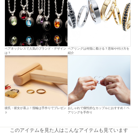
ペアネックレスで人気のブランド・デザイン
ペアリングは何指に着ける？意味や付け方を
は？
紹介
彼氏・彼女が喜ぶ！指輪は手作りでプレゼン
おしゃれで個性的なカップルにおすすめ！ペ
ト
アリングを手作り
このアイテムを見た人はこんなアイテムも見ています