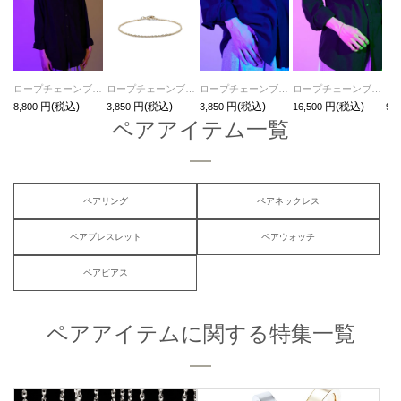
ロープチェーンブレスレットS 三友その2 -チタン-
ロープチェーンブレスレットS 三友その1 -真鍮- / ゴールド
ロープチェーンブレスレットS 三友その1 -真鍮- / シルバー
ロープチェーンブレスレットM 三友その3 -シルバー925-
8,800
3,850
3,850
16,500
9,9
ペアアイテム一覧
ペアリング
ペアネックレス
ペアブレスレット
ペアウォッチ
ペアピアス
ペアアイテムに関する特集一覧