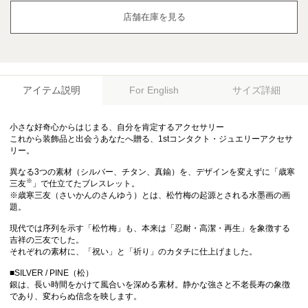
店舗在庫を見る
アイテム説明
サイズ詳細
For English
小さな好奇心からはじまる、自分を肯定するアクセサリー
これから装飾品と出会うあなたへ贈る、1stコンタクト・ジュエリーアクセサ
リー。
異なる3つの素材（シルバー、チタン、真鍮）を、デザインを変えずに「歳寒
※
三友
」で仕立てたブレスレット。
※歳寒三友（さいかんのさんゆう）とは、松竹梅の起源とされる水墨画の画
題。
現代では序列を示す「松竹梅」も、本来は「忍耐・高潔・再生」を象徴する
吉祥の三友でした。
それぞれの素材に、「祝い」と「祈り」のカタチに仕上げました。
■SILVER / PINE（松）
銀は、長い時間をかけて風合いを深める素材。静かな強さと不老長寿の象徴
であり、変わらぬ信念を映します。