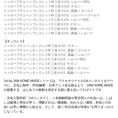
＞＞
ロープチェーンブレスレットM 三友その3 -シルバー925-
＞＞
ロープチェーンブレスレットM 三友その2 -チタン-
＞＞
ロープチェーンブレスレットM 三友その1 -真鍮- / ゴールド
＞＞
ロープチェーンブレスレットM 三友その1 -シルバー- / ゴールド
＞＞
ロープチェーンブレスレットS 三友その3 -シルバー925-
＞＞
ロープチェーンブレスレットS 三友その2 -チタン-
＞＞
ロープチェーンブレスレットS 三友その1 -真鍮- / ゴールド
＞＞
ロープチェーンブレスレットM 三友その1 -真鍮- / シルバー
【ネックレス】
＞＞
ロープチェーンネックレスM 三友その2 -チタン-
＞＞
ロープチェーンネックレスM 三友その1 -真鍮- / ゴールド
＞＞
ロープチェーンネックレスM 三友その1 -真鍮- / シルバー
＞＞
ロープチェーンネックレスS 三友その3 -シルバー925-
＞＞
ロープチェーンネックレスS 三友その2 -チタン-
＞＞
ロープチェーンネックレスS 三友その1 -真鍮- / ゴールド
＞＞
ロープチェーンネックレスS 三友その1 -真鍮- / シルバー
1st by JAM HOME MADEシリーズは、アクセサリーとの1stコンタクトをテー
マに、文化人類学・SF的解釈・日本アニメ史を踏まえて、JAM HOME MADE
が提案する、はじめての衝動を肯定する肌に最も近いプロダクトです。
・文化人類学的「1stコンタクト」＝未接触部族や異文明との出会いは、しば
しば破壊と再生が伴う。理解されない価値観。伝わらない感情。未知との出
会いは常に摩擦から始まる。そして、逆に“自分自身が何者か”を問うきっかけ
になっている。