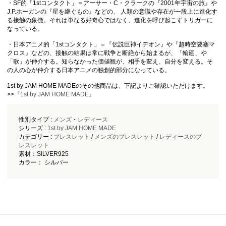
・SF的「1stコンタクト」＝アーサー・C・クラークの『2001年宇宙の旅』や
J.P.ホーガンの『星を継ぐもの』などの、 人類の意識や存在が一段上に進化す
る接触の象徴。それは単なる好奇心ではなく、進化を呼び起こすトリガーに
なっている。
・日本アニメ的「1stコンタクト」＝『伝説巨神イデオン』や『超時空要塞マ
クロス』などの、接触の結果は常に戦争と断絶から始まるが、「輪廻」や
「歌」が仲介する。知らなかった価値観が、相手を変え、自分を変える。そ
の人の心が仲介する日本アニメの独創的部分になっている。
1st by JAM HOME MADEのその他商品は、下記よりご確認いただけます。
>>
『1st by JAM HOME MADE』
性別タイプ :
メンズ
・
レディース
シリーズ :
1st by JAM HOME MADE
カテゴリー :
ブレスレット
/
メンズのブレスレット
/
レディースのブ
レスレット
素材：SILVER925
カラー： シルバー