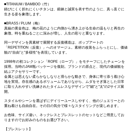
■TITANIUM / BAMBOO（竹）
錆びにくく折れにくいチタンは、鍛錬と誠実を表す竹のように、真っ直ぐに
生きる姿を象徴します。
■BRASS / PLUM（梅）
真鍮の黄金色は、梅の花のように内側から湧き上がる生命の温もりと再生の
象徴。時を重ねるごとに深みが増し、人生の彩りと重なります。
同一デザインを異素材で展開する反復構造は、ポップアートの
「REPETITION（反復）」へのオマージュ。素材の改装をふらっとにし、価値
観の“自由”と"多様性"を表現しています。
1998年の初コレクション「ROPE（ロープ）」をモチーフにしたチェーンを
採用。当時のJAM瓶パッケージを復刻。ブランドの原点と、現代の価値観を
結ぶアクセサリーです。
金属とは思えない柔らかなしなりと滑らかな動きで、身体に寄り添う着け心
地を実現。存在感のあるボリュームでありながら、ムダをそぎ落とした日常
に取り入れやすい洗練されたタイムレスなデザインで"細"と"太"の2サイズ展
開。
スタイルやシーンを選ばずにデイリーユースしやすく、他のジュエリーとの
重ね着けも自由自在。その日の気分で様々なスタイリングが楽しめます。
お色味、サイズ違い、ネックレスとブレスレットのセットなどご用意してお
りますのでお好みのものをお選び下さい。
【ブレスレット】