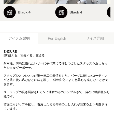
Black 4
Black 4
アイテム説明
サイズ詳細
For English
ENDURE
[動]耐える、我慢する、支える
耐水性、防汚に優れたレザーに手作業にて押しつぶしたスタッズをあしらっ
たショルダーポーチ。
スタッズひとつひとつが唯一無二の表情をもち、パーツに施したコーティン
グと共に使い込むほどに味を増し、 経年変化による色落ちを楽しむことがで
きます。
ストラップの長さ調節をDカンに通すのみのシンプルさで、自在に微調整が可
能です。
背面にもジップを配し、着用したまま荷物の出し入れが出来るよう考慮され
ています。