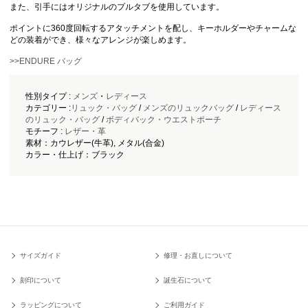
また、引手にはオリジナルのプルタブを使用しています。
ポイントに360度回転するアタッチメントを配し、キーホルダーやチャームな
どの装着ができ、様々なアレンジが楽しめます。
>>ENDURE バッグ
性別タイプ :
メンズ
・
レディース
カテゴリー :
リュック・バッグ
/
メンズのリュックバッグ
/
レディース
のリュック・バッグ
/
ボディバック・ウエストポーチ
モチーフ :
レザー・革
素材：カウレザー(牛革), メタル(合金)
カラー・仕上げ：ブラック
サイズガイド
修理・お直しについて
刻印について
誕生石について
ラッピングについて
ご利用ガイド