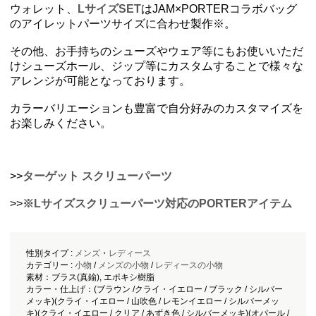
ウォレット、
LサイズSET
はJAM×PORTERコラボバッグ
のアイレットパーツサイズに合わせ製作※。
その他、お手持ちのシューズやウェア等にもお使いいただ
けシューズホール、ジップ等にカスタムすることで様々な
アレンジが可能となっております。
カラーバリエーションも豊富で自分好みのカスタマイズを
お楽しみください。
>>
ターゲット スクリューパーツ
>>
※Lサイズスクリューパーツ対応のPORTERアイテム
性別タイプ :
メンズ
・
レディース
カテゴリー :
小物
/
メンズの小物
/
レディースの小物
素材：ブラス(真鍮), エポキシ樹脂
カラー・仕上げ：(ブラウン /クライ・イエロー / ブラック / シルバー
メッキ)(クライ・イエロー / 山吹色 / レモンイエロー / シルバーメッ
キ)(クライ・イエロー / クリア / あずき色 / シルバーメッキ)(オパール /