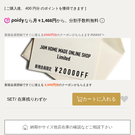
[ ご購入後、
400
円分 のポイントを獲得できます ]
なら
月々1,466円
から。分割手数料無料
新規会員登録ですぐに使える
2000円分
のクーポンがもらえますJNS892">
新規会員登録ですぐに使える
2,000円分
のクーポンがもらえます
カートに入れる
SET
在庫残りわずか
納期やサイズ他店在庫の確認などご相談下さい