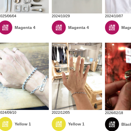
2024/10/29
2025/06/04
2024/10/07
Magenta 4
Magenta 4
Mage
2024/09/10
2022/12/05
2026/02/18
Yellow 1
Yellow 1
Blac