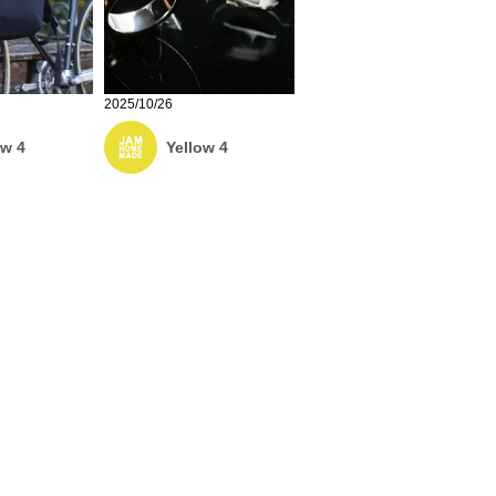
2025/10/26
ow 4
Yellow 4