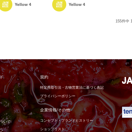
Yellow 4
Yellow 4
155
件中
ド
規約
特定商取引法・古物営業法に基づく表記
プライバシーポリシー
企業情報/その他
コンセプト・ブランドヒストリー
ついて
ショップリスト
ン