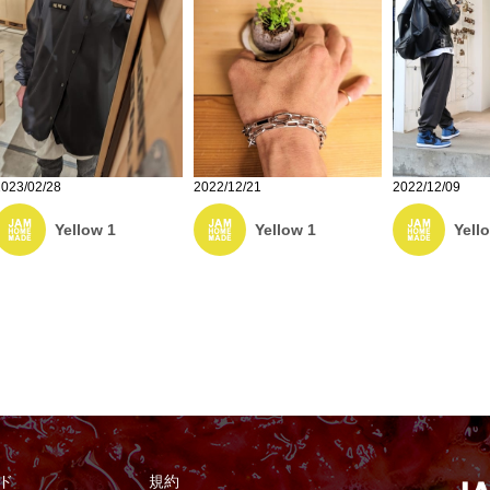
2023/02/28
2022/12/21
2022/12/09
Yellow 1
Yellow 1
Yell
ド
規約