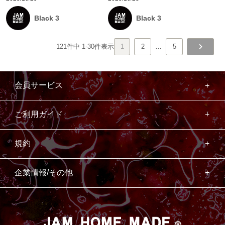
Black 3
Black 3
121
件中
1
-
30
件表示
1
2
…
5
会員サービス
ご利用ガイド
規約
企業情報/その他