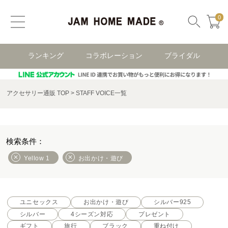
0
ランキング
コラボレーション
ブライダル
アクセサリー通販 TOP
STAFF VOICE一覧
Yellow 1
お出かけ・遊び
ユニセックス
お出かけ・遊び
シルバー925
シルバー
4シーズン対応
プレゼント
ギフト
旅行
ブラック
重ね付け