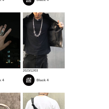
2023/12/03
k 4
Black 4