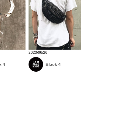
2023/06/26
k 4
Black 4